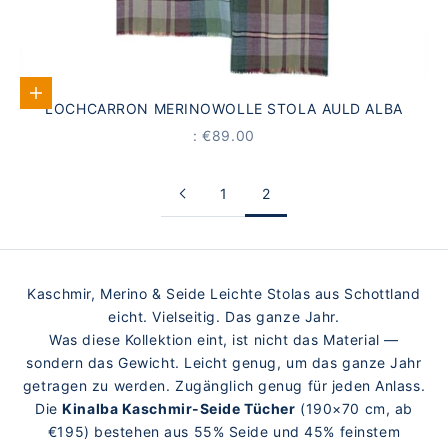
Add to Cart
LOCHCARRON MERINOWOLLE STOLA AULD ALBA
PRICE
: €89.00
1
2
Kaschmir, Merino & Seide Leichte Stolas aus Schottland
eicht. Vielseitig. Das ganze Jahr.
Was diese Kollektion eint, ist nicht das Material —
sondern das Gewicht. Leicht genug, um das ganze Jahr
getragen zu werden. Zugänglich genug für jeden Anlass.
Die
Kinalba Kaschmir-Seide Tücher
(190×70 cm, ab
€195) bestehen aus 55% Seide und 45% feinstem