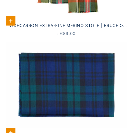
Add to Cart
LOCHCARRON EXTRA-FINE MERINO STOLE | BRUCE OF
KINNAIRD ANCIENT TARTAN
PRICE
: €89.00