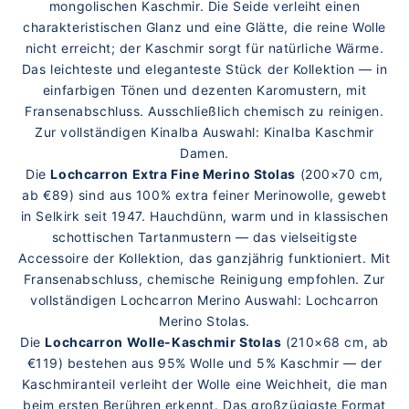
mongolischen Kaschmir. Die Seide verleiht einen
charakteristischen Glanz und eine Glätte, die reine Wolle
nicht erreicht; der Kaschmir sorgt für natürliche Wärme.
Das leichteste und eleganteste Stück der Kollektion — in
einfarbigen Tönen und dezenten Karomustern, mit
Fransenabschluss. Ausschließlich chemisch zu reinigen.
Zur vollständigen Kinalba Auswahl:
Kinalba Kaschmir
Damen
.
Die
Lochcarron Extra Fine Merino Stolas
(200×70 cm,
ab €89) sind aus 100% extra feiner Merinowolle, gewebt
in Selkirk seit 1947. Hauchdünn, warm und in klassischen
schottischen Tartanmustern — das vielseitigste
Accessoire der Kollektion, das ganzjährig funktioniert. Mit
Fransenabschluss, chemische Reinigung empfohlen. Zur
vollständigen Lochcarron Merino Auswahl:
Lochcarron
Merino Stolas
.
Die
Lochcarron Wolle-Kaschmir Stolas
(210×68 cm, ab
€119) bestehen aus 95% Wolle und 5% Kaschmir — der
Kaschmiranteil verleiht der Wolle eine Weichheit, die man
beim ersten Berühren erkennt. Das großzügigste Format