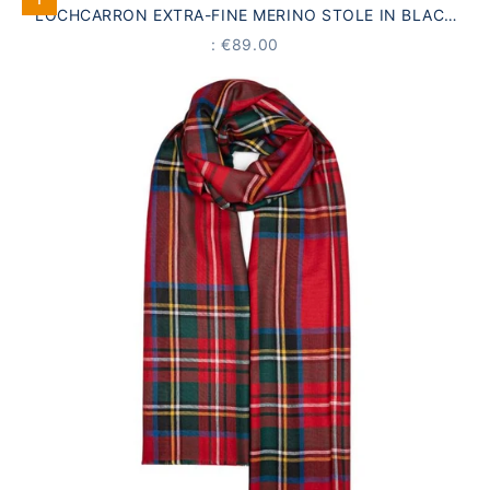
Add to Cart
LOCHCARRON EXTRA-FINE MERINO STOLE IN BLACK
WATCH TARTAN | 200 × 70 CM
PRICE
: €89.00