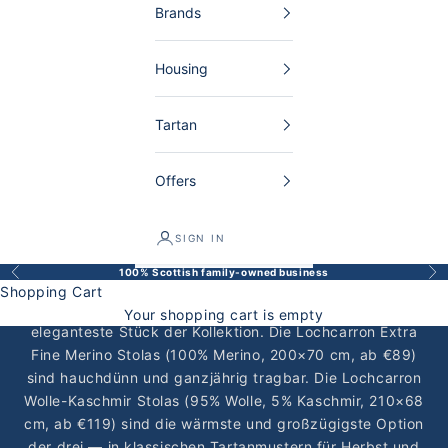
Brands
Housing
Tartan
Offers
Lightweight scarves and stoles
Federleichte Schals und Stolas aus drei unterschiedlichen
Materialien — alle von Lochcarron of Scotland (seit 1947,
SIGN IN
Selkirk) oder Kinalba Cashmere, alle Made in Scotland.
100% Scottish family-owned business
Back
Bef
Die
Kinalba Kaschmir-Seide Tücher
(55% Seide, 45%
Shopping Cart
Kaschmir, 190×70 cm, ab €195) sind das leichteste und
Your shopping cart is empty
eleganteste Stück der Kollektion. Die
Lochcarron Extra
Fine Merino Stolas
(100% Merino, 200×70 cm, ab €89)
sind hauchdünn und ganzjährig tragbar. Die Lochcarron
Wolle-Kaschmir Stolas (95% Wolle, 5% Kaschmir, 210×68
cm, ab €119) sind die wärmste und großzügigste Option
der drei — in klassischen Tartanmustern für Herbst und