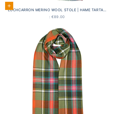
Add to Cart
LOCHCARRON MERINO WOOL STOLE | HAME TARTAN
SAGE
PRICE
: €89.00