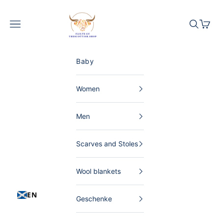
Skip to content
The Scottish Shop Germany
Menu
Search
Shopp
Baby
Women
Men
Scarves and Stoles
Wool blankets
EN
Geschenke