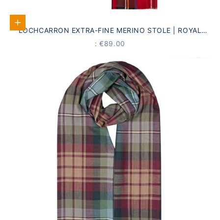
Add to Cart
LOCHCARRON EXTRA-FINE MERINO STOLE | ROYAL
STEWART TARTAN
PRICE
: €89.00