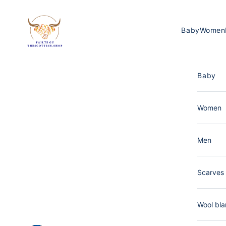
Skip to content
The Scottish Shop Germany
Baby
Women
Baby
Women
Men
Scarves 
Wool bla