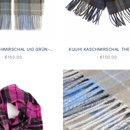
CHMIRSCHAL UIG GRÜN-
KUUHI KASCHMIRSCHAL THE
GE-BLAU-TARTAN
BRAUN-BLAU-TARTA
OFFER
OFFER
: €150.00
: €150.00