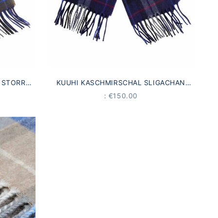
 STORR
KUUHI KASCHMIRSCHAL SLIGACHAN
N
BLAU-ROT-TARTAN
OFFER
: €150.00