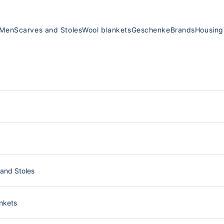
Men
Scarves and Stoles
Wool blankets
Geschenke
Brands
Housing
and Stoles
nkets