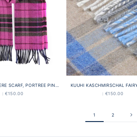
RE SCARF, PORTREE PINK
KUUHI KASCHMIRSCHAL FAIR
TARTAN
BEIGE BLAU WEISS
OFFER
OFFER
: €150.00
: €150.00
1
2