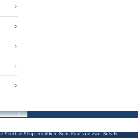
Before
of Skye: Dunvegan, Quiraing, Neist Point, Fairy Pools,
he Scottish Shop erhältlich. Beim Kauf von zwei Schals