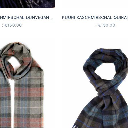
CHMIRSCHAL DUNVEGAN
KUUHI KASCHMIRSCHAL QUIRA
U-GRÜN-TARTAN
WEISS-GRAU-TARTAN
OFFER
OFFER
: €150.00
: €150.00