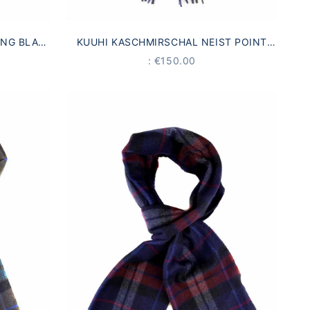
ING BLAU-
KUUHI KASCHMIRSCHAL NEIST POINT
BLAU-WEISS-TARTAN
OFFER
: €150.00