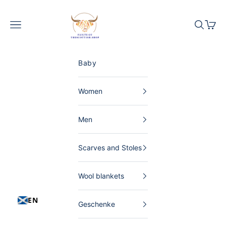
Skip to content
The Scottish Shop Germany
Menu
Search
Shopp
Baby
Women
Men
Scarves and Stoles
Wool blankets
EN
Geschenke