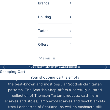
Brands
Housing
Tartan
Offers
Thomson Tartan – Schottische
Kaschmir Schals, Stolas &
SIGN IN
Wolldecken
100% Scottish family-owned business
Back
Bef
Shopping Cart
The Thomson tartan—with its distinctive blue-green
Your shopping cart is empty
background accented by red and white lines—is one of
the best-known and most popular Scottish clan tartan
patterns. The Scottish Shop offers a carefully curated
collection of Thomson Tartan products: cashmere
scarves and stoles, lambswool scarves and wool blankets
from Lochcarron of Scotland, as well as cashmere-silk