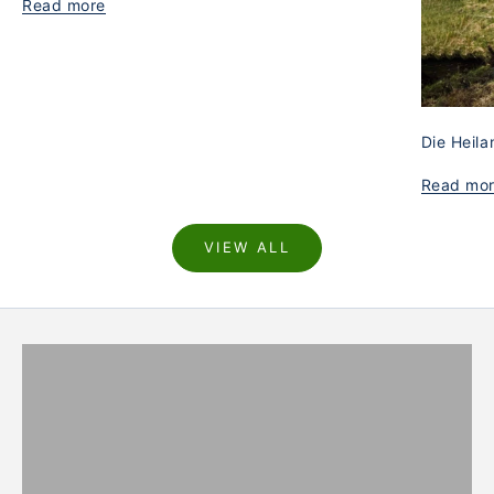
Read more
Die Heila
Read mo
VIEW ALL
WOOL BLANKETS