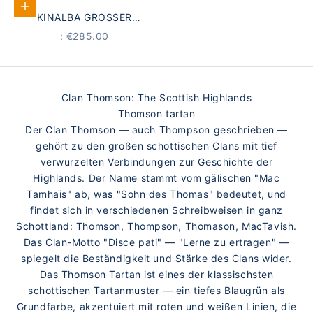
Add to Cart
KINALBA GROSSER K
ASCHMIR STOLA | T
PRICE
: €285.00
HOMSON TARTAN KAMEL
Clan Thomson: The Scottish Highlands
Thomson tartan
Der Clan Thomson — auch Thompson geschrieben —
gehört zu den großen schottischen Clans mit tief
verwurzelten Verbindungen zur Geschichte der
Highlands. Der Name stammt vom gälischen "Mac
Tamhais" ab, was "Sohn des Thomas" bedeutet, und
findet sich in verschiedenen Schreibweisen in ganz
Schottland: Thomson, Thompson, Thomason, MacTavish.
Das Clan-Motto "Disce pati" — "Lerne zu ertragen" —
spiegelt die Beständigkeit und Stärke des Clans wider.
Das Thomson Tartan ist eines der klassischsten
schottischen Tartanmuster — ein tiefes Blaugrün als
Grundfarbe, akzentuiert mit roten und weißen Linien, die