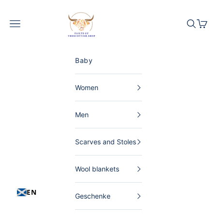
Skip to content
The Scottish Shop Germany
Menu
Search
Shopp
Baby
Women
Men
Scarves and Stoles
Wool blankets
EN
Geschenke