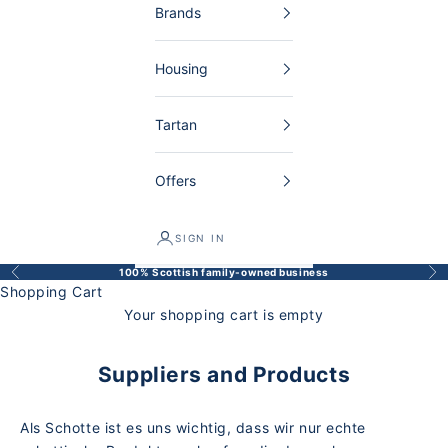
Brands
Housing
Tartan
Offers
SIGN IN
100% Scottish family-owned business
Back
Bef
Shopping Cart
Your shopping cart is empty
Suppliers and Products
Als Schotte ist es uns wichtig, dass wir nur echte