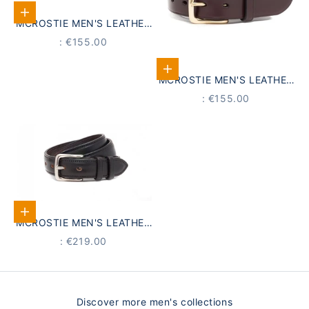
Select options
MCROSTIE MEN'S LEATHER
BELT GLENAVON BLACK
PRICE
: €155.00
Select options
MCROSTIE MEN'S LEATHER
BELT GLENAVON BROWN
PRICE
: €155.00
Select options
MCROSTIE MEN'S LEATHER
BELT, CLYDE BROWN
PRICE
: €219.00
Discover more men's collections