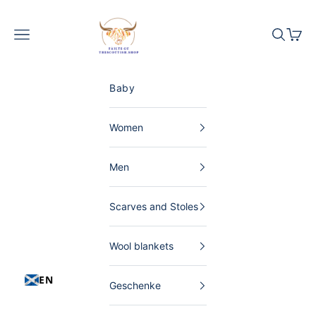
Skip to content
The Scottish Shop Germany
Menu
Search
Shopp
Baby
Women
Men
Scarves and Stoles
Wool blankets
EN
Geschenke