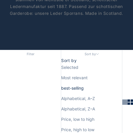
Ledermanufaktur seit 1887. Passend zur schottischen
Garderobe: unsere
Leder Sporrans
. Made in Scotland.
Filter
Sort by
Sort by
Selected
Most relevant
best-selling
Alphabetical, A–Z
Alphabetical, Z–A
Price, low to high
Price, high to low