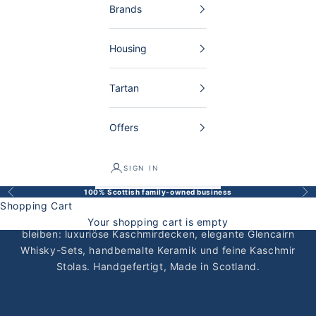
Brands
Housing
Tartan
Offers
SIGN IN
100% Scottish family-owned business
Back
Bef
Scottish wedding gifts
Shopping Cart
Schottische Hochzeitsgeschenke, die ein Leben lang
Your shopping cart is empty
bleiben: luxuriöse
Kaschmirdecken
, elegante
Glencairn
Whisky-Sets
, handbemalte Keramik und feine
Kaschmir
Stolas
. Handgefertigt, Made in Scotland.