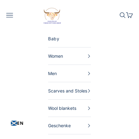
Skip to content
The Scottish Shop Germany
Menu
Search
Shopp
Baby
Women
Men
Scarves and Stoles
Wool blankets
EN
Geschenke