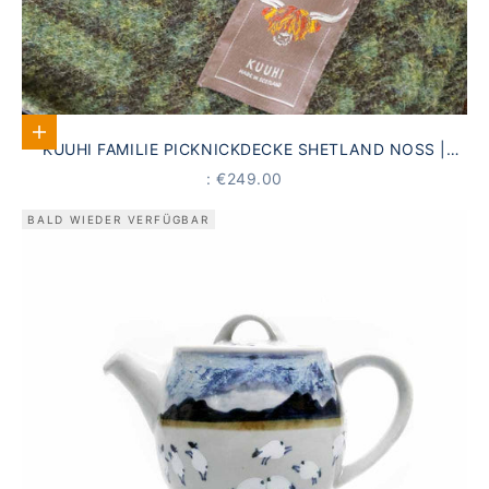
Add to Cart
KUUHI FAMILIE PICKNICKDECKE SHETLAND NOSS |
PFAU GRÜN KARIERT · WASSERDICHT
PRICE
: €249.00
BALD WIEDER VERFÜGBAR