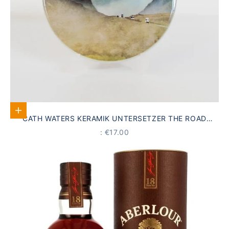
Add to Cart
CATH WATERS KERAMIK UNTERSETZER THE ROAD
NORTH GLENCOE
PRICE
: €17.00