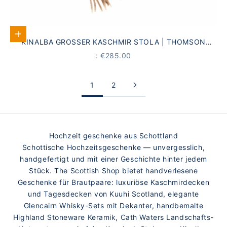
Add to Cart
KINALBA GROSSER KASCHMIR STOLA | THOMSON T
ARTAN KAMEL
PRICE
: €285.00
1
2
Hochzeit geschenke aus Schottland
Schottische Hochzeitsgeschenke — unvergesslich,
handgefertigt und mit einer Geschichte hinter jedem
Stück. The Scottish Shop bietet handverlesene
Geschenke für Brautpaare: luxuriöse Kaschmirdecken
und Tagesdecken von Kuuhi Scotland, elegante
Glencairn Whisky-Sets mit Dekanter, handbemalte
Highland Stoneware Keramik, Cath Waters Landschafts-