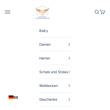
Zum Inhalt springen
The Scottish Shop Deutschland
Menü
Suchen
Waren
Baby
Damen
Herren
Schals und Stolas
Wolldecken
DE
Geschenke