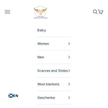
Skip to content
The Scottish Shop Germany
Menu
Search
Shopp
Baby
Women
Men
Scarves and Stoles
Wool blankets
EN
Geschenke