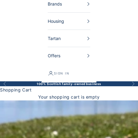
Brands
Housing
Tartan
Offers
SIGN IN
100% Scottish family-owned business
Back
Bef
Shopping Cart
Your shopping cart is empty