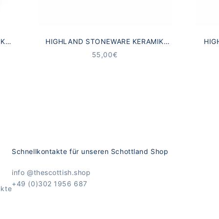
IK
HIGHLAND STONEWARE KERAMIK
HIG
TEL
BECHER SCHOTTISCHE LANDSCHAFT
SAH
ANGEBOT
55,00€
Schnellkontakte für unseren Schottland Shop
info @thescottish.shop
+49 (0)302 1956 687
ukte