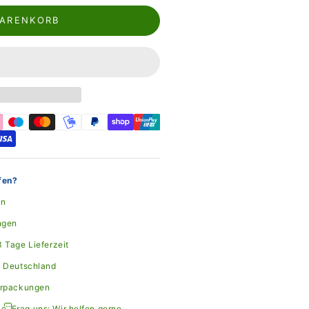
WARENKORB
fen?
en
ngen
 Tage Lieferzeit
n Deutschland
erpackungen
Frag uns: Wir helfen gerne