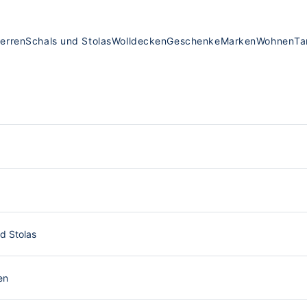
erren
Schals und Stolas
Wolldecken
Geschenke
Marken
Wohnen
Ta
d Stolas
en