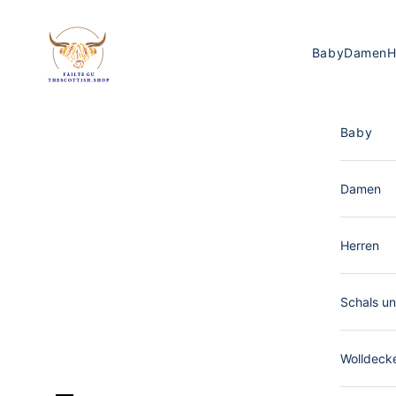
Zum Inhalt springen
The Scottish Shop Deutschland
Baby
Damen
H
Baby
Damen
Herren
Schals un
Wolldeck