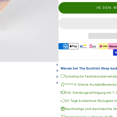
IN DEN 
Warum bei The Scottish Shop kau
Schottische Familienunternehm
***** 5-Sterne-KundenBewertu
DHL Sendungsverfolgung mit 1-3
30 Tage kostenlose Rückgabe i
Nachhaltige und durchdachte V
Internationale Lieferung ab 8€