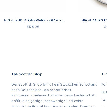
HIGHLAND STONEWARE KERAMIK
HIGHLAND ST
BECHER SCHOTTISCHE
UNTERSETZE
ANGEBOT
A
55,00€
3
MEERESLANDSCHAFT
LAN
The Scottish Shop
Kun
Der Scottish Shop bringt ein Stückchen Schottland
Kon
nach Deutschland. Als schottisches
Gut
Familienunternehmen haben wir eine Leidenschaft
FA
dafür, einzigartige, hochwertige und echte
schottische Produkte online anzubieten. Darüber