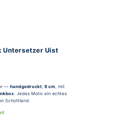
 Untersetzer Uist
er —
handgedruckt
,
9 cm
, mit
nkbox
. Jedes Motiv ein echtes
on Schottland.
eit