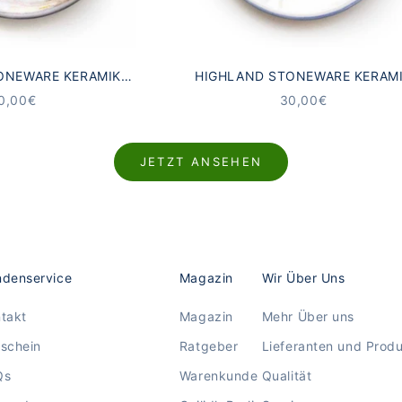
ONEWARE KERAMIK
HIGHLAND STONEWARE KERAM
R SCHOTTISCHE
UNTERSETZER SCHOTTISCHE DIS
NGEBOT
ANGEBOT
0,00€
30,00€
DSCHAFT
JETZT ANSEHEN
denservice
Magazin
Wir Über Uns
takt
Magazin
Mehr Über uns
schein
Ratgeber
Lieferanten und Prod
Qs
Warenkunde
Qualität