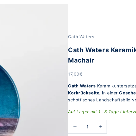
Cath Waters
Cath Waters Keramik
Machair
Angebot
17,00€
Cath Waters
Keramikuntersetz
Korkrückseite
, in einer
Gesche
schottisches Landschaftsbild v
Auf Lager mit 1 -3 Tage Lieferz
Anzahl verringern
Anzahl erhöhen