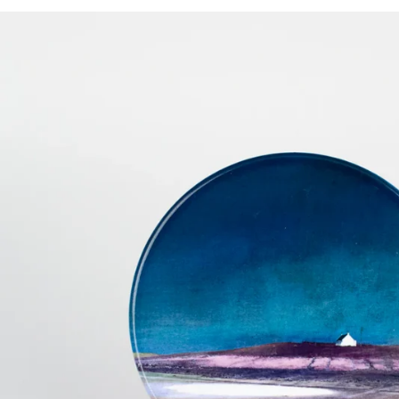
Home
/
Cath Waters Keramik Untersetzer Uist Machair