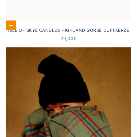
In den Warenkorb
ISLE OF SKYE CANDLES HIGHLAND GORSE DUFTKERZE
ANGEBOT
29,00€