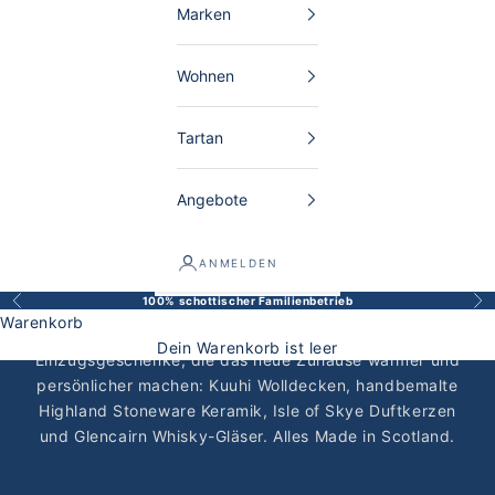
Marken
Wohnen
Tartan
Angebote
ANMELDEN
Schottische Einzugsgeschenke |
100% schottischer Familienbetrieb
Zurück
Vor
Warenkorb
Wolldecken, Kerzen & Keramik
Dein Warenkorb ist leer
Einzugsgeschenke, die das neue Zuhause wärmer und
persönlicher machen:
Kuuhi Wolldecken
, handbemalte
Highland Stoneware Keramik
,
Isle of Skye Duftkerzen
und Glencairn Whisky-Gläser. Alles Made in Scotland.