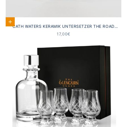
In den Warenkorb
CATH WATERS KERAMIK UNTERSETZER THE ROAD
NORTH GLENCOE
ANGEBOT
17,00€