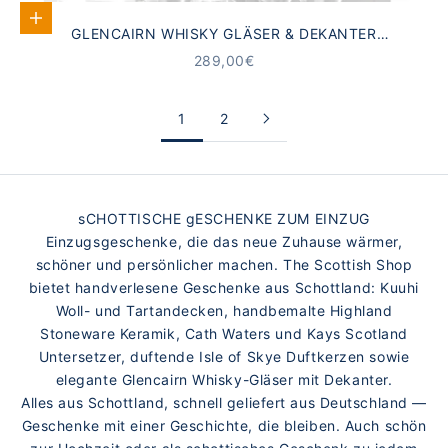
In den Warenkorb
GLENCAIRN WHISKY GLÄSER & DEKANTER
GESCHENKBOX | MADE IN SCOTLAND
ANGEBOT
289,00€
1
2
sCHOTTISCHE gESCHENKE ZUM EINZUG
Einzugsgeschenke, die das neue Zuhause wärmer,
schöner und persönlicher machen. The Scottish Shop
bietet handverlesene Geschenke aus Schottland: Kuuhi
Woll- und Tartandecken, handbemalte Highland
Stoneware Keramik, Cath Waters und Kays Scotland
Untersetzer, duftende Isle of Skye Duftkerzen sowie
elegante Glencairn Whisky-Gläser mit Dekanter.
Alles aus Schottland, schnell geliefert aus Deutschland —
Geschenke mit einer Geschichte, die bleiben. Auch schön