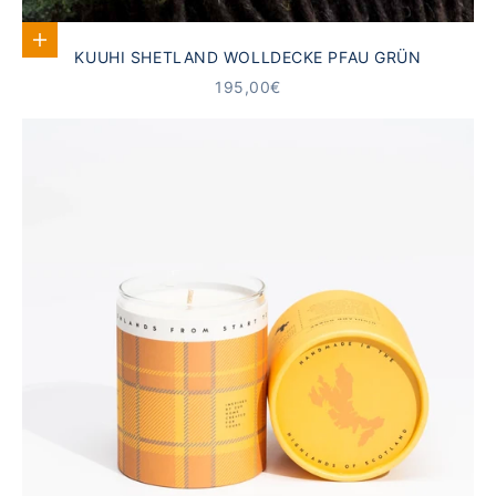
In den Warenkorb
KUUHI SHETLAND WOLLDECKE PFAU GRÜN
ANGEBOT
195,00€