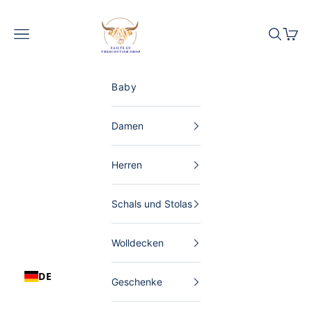
Zum Inhalt springen
The Scottish Shop Deutschland
Menü
Suchen
Waren
Baby
Damen
Herren
Schals und Stolas
Wolldecken
DE
Geschenke