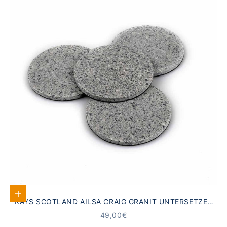
In den Warenkorb
KAYS SCOTLAND AILSA CRAIG GRANIT UNTERSETZER
4ER-SET
ANGEBOT
49,00€