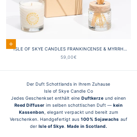
In den Warenkorb
ISLE OF SKYE CANDLES FRANKINCENSE & MYRRH
GESCHENKSET
ANGEBOT
59,00€
Der Duft Schottlands in Ihrem Zuhause
Isle of Skye Candle Co
Jedes Geschenkset enthält eine
Duftkerze
und einen
Reed Diffuser
im selben schottischen Duft —
kein
Kassenbon
, elegant verpackt und bereit zum
Verschenken. Handgefertigt aus
100% Sojawachs
auf
der
Isle of Skye
.
Made in Scotland.