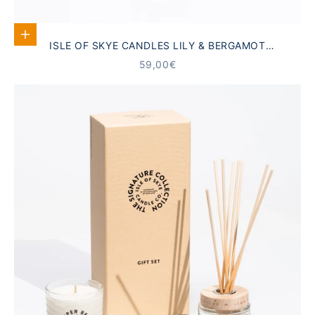
In den Warenkorb
ISLE OF SKYE CANDLES LILY & BERGAMOT
GESCHENKSET
ANGEBOT
59,00€