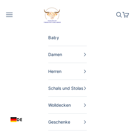
Zum Inhalt springen
The Scottish Shop Deutschland
Menü
Suchen
Waren
Baby
Damen
Herren
Schals und Stolas
Wolldecken
DE
Geschenke