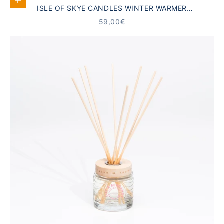
In den Warenkorb
ISLE OF SKYE CANDLES WINTER WARMER
GESCHENKSET
ANGEBOT
59,00€