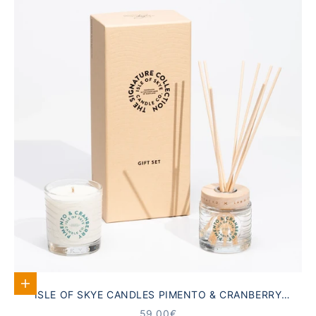
In den Warenkorb
ISLE OF SKYE CANDLES PIMENTO & CRANBERRY
GESCHENKSET
ANGEBOT
59,00€