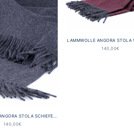
LAMMWOLLE ANGORA STOLA 
ANGEBOT
140,00€
NGORA STOLA SCHIEFER
GRAU
ANGEBOT
140,00€