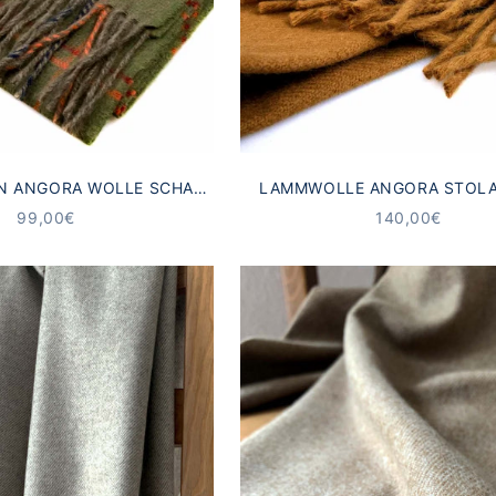
AN ANGORA WOLLE SCHAL
LAMMWOLLE ANGORA STOLA
GRÜN
ANGEBOT
ANGEBOT
99,00€
140,00€