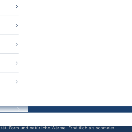
Vor
allem anderen unterscheidet. Das Angora verleiht einen
ität, Form und natürliche Wärme. Erhältlich als schmaler