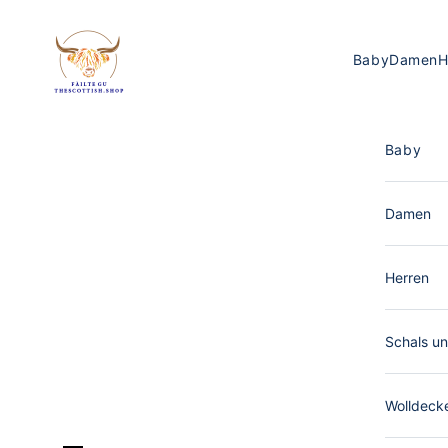
Zum Inhalt springen
The Scottish Shop Deutschland
Baby
Damen
H
Baby
Damen
Herren
Schals un
Wolldeck