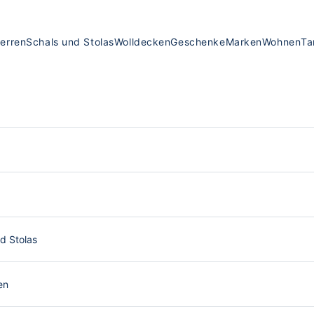
erren
Schals und Stolas
Wolldecken
Geschenke
Marken
Wohnen
Ta
d Stolas
en