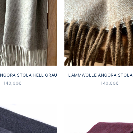
NGORA STOLA HELL GRAU
LAMMWOLLE ANGORA STOLA
ANGEBOT
ANGEBOT
140,00€
140,00€