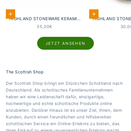
In den Warenkorb
In den Warenkorb
HIGHLAND STONEWARE KERAMIK
HIGHLAND STONE
BECHER SCHOTTISCHE
UNTERSETZER 
ANGEBOT
ANG
55,00€
30,0
MEERESLANDSCHAFT
LANDSC
JETZT ANSEHEN
The Scottish Shop
Der Scottish Shop bringt ein Stückchen Schottland nach
Deutschland. Als schottisches Familienunternehmen
haben wir eine Leidenschaft dafür, einzigartige,
hochwertige und echte schottische Produkte online
anzubieten. Darüber hinaus ist es unser Ziel, Ihnen, dem
Kunden, durch einen freundlichen und hilfsbereiten
schottischen Service ein Online-Erlebnis zu bieten, das
Ihren Einkauf zu einem unvergesslichen Erlebnis macht.