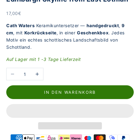
Angebot
17,00€
Cath Waters
Keramikuntersetzer —
handgedruckt
,
9
cm
, mit
Korkrückseite
, in einer
Geschenkbox
. Jedes
Motiv ein echtes schottisches Landschaftsbild von
Schottland.
Auf Lager mit 1 -3 Tage Lieferzeit
Anzahl verringern
Anzahl erhöhen
IN DEN WARENKORB