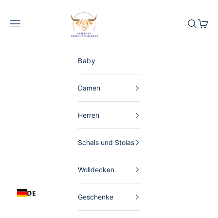
Zum Inhalt springen
The Scottish Shop Deutschland
Menü
Suchen
Waren
Baby
Damen
Herren
Schals und Stolas
Wolldecken
DE
Geschenke