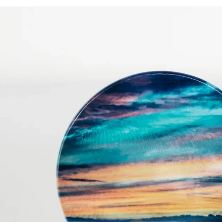
Home
/
Cath Waters Keramik Untersetzer Western Isles from Trotter