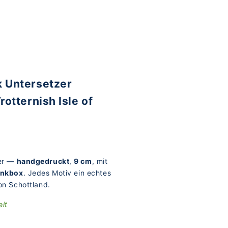
 Untersetzer
rotternish Isle of
er —
handgedruckt
,
9 cm
, mit
nkbox
. Jedes Motiv ein echtes
on Schottland.
eit