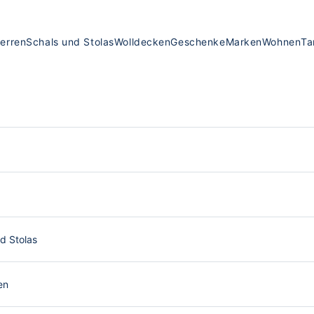
erren
Schals und Stolas
Wolldecken
Geschenke
Marken
Wohnen
Ta
d Stolas
en