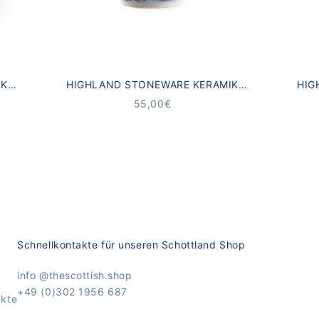
IK
HIGHLAND STONEWARE KERAMIK
HIG
TEL
BECHER SCHOTTISCHE LANDSCHAFT
SAH
ANGEBOT
55,00€
Schnellkontakte für unseren Schottland Shop
info @thescottish.shop
+49 (0)302 1956 687
ukte