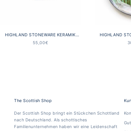
HIGHLAND STONEWARE KERAMIK
HIGHLAND ST
BECHER SCHOTTISCHE
UNTERSETZE
ANGEBOT
A
55,00€
3
MEERESLANDSCHAFT
LAN
The Scottish Shop
Kun
Der Scottish Shop bringt ein Stückchen Schottland
Kon
nach Deutschland. Als schottisches
Gut
Familienunternehmen haben wir eine Leidenschaft