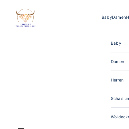
Zum Inhalt springen
The Scottish Shop Deutschland
Baby
Damen
H
Baby
Damen
Herren
Schals un
Wolldeck