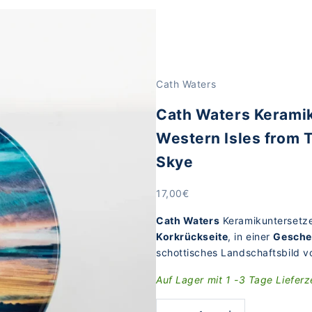
nish Isle of Skye
Cath Waters
Cath Waters Keramik
Western Isles from T
Skye
Angebot
17,00€
Cath Waters
Keramikuntersetz
Korkrückseite
, in einer
Gesche
schottisches Landschaftsbild v
Auf Lager mit 1 -3 Tage Lieferz
Anzahl verringern
Anzahl erhöhen