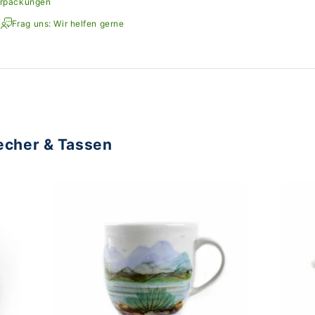
erpackungen
Frag uns: Wir helfen gerne
echer & Tassen