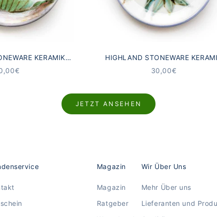
ONEWARE KERAMIK
HIGHLAND STONEWARE KERAM
R SCHOTTISCHE
UNTERSETZER SCHOTTISCHE DIS
NGEBOT
ANGEBOT
0,00€
30,00€
DSCHAFT
JETZT ANSEHEN
denservice
Magazin
Wir Über Uns
takt
Magazin
Mehr Über uns
schein
Ratgeber
Lieferanten und Prod