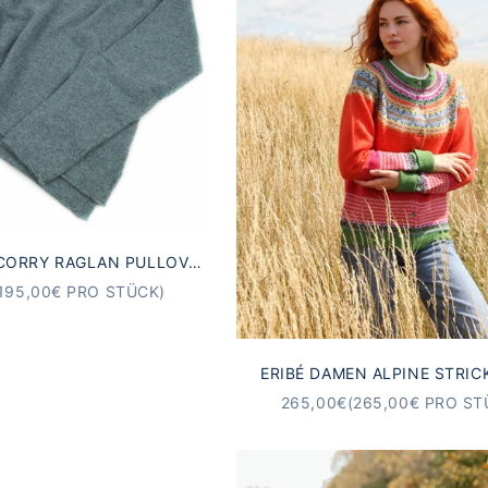
 CORRY RAGLAN PULLOVER
RÜN 100% LAMMWOLLE
T
195,00€ PRO STÜCK)
ERIBÉ DAMEN ALPINE STRIC
BELLAROSE | MERINO & A
ANGEBOT
265,00€
(265,00€ PRO ST