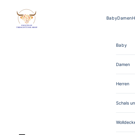
Zum Inhalt springen
The Scottish Shop Deutschland
Baby
Damen
H
Baby
Damen
Herren
Schals un
Wolldeck