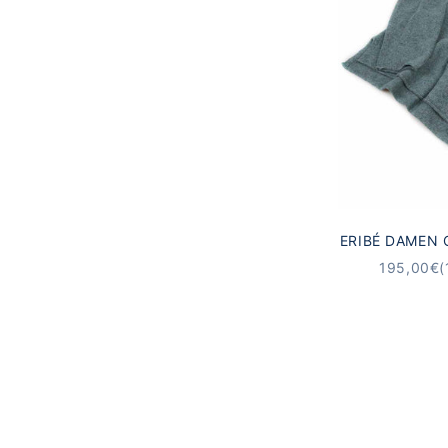
ERIBÉ DAMEN
CASPIAN G
ANGEBO
195,00€
(