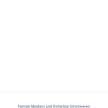
erden in Schottland gefertigt; die Alpine-Linie wird in Schottla
Fairisle Mustern und Einfarbig Strickwaren