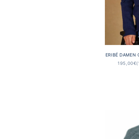
ERIBÉ DAMEN
| REGATTA 
ANGEBO
195,00€
(