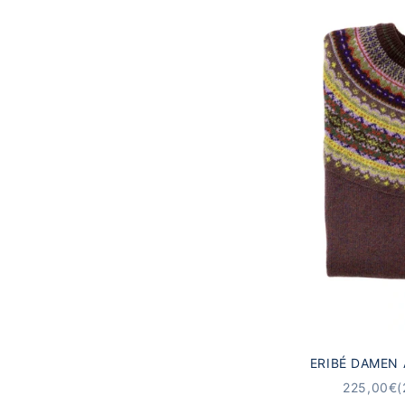
ERIBÉ DAMEN 
10
ANGEBO
225,00€
(