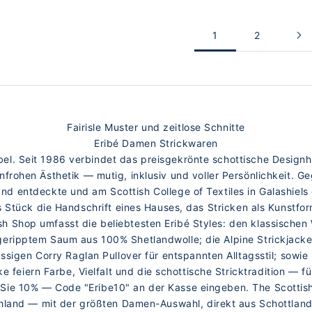
1
2
Fairisle Muster und zeitlose Schnitte
Eribé Damen Strickwaren
abel. Seit 1986 verbindet das preisgekrönte schottische Designha
frohen Ästhetik — mutig, inklusiv und voller Persönlichkeit. Ge
and entdeckte und am Scottish College of Textiles in Galashiel
s Stück die Handschrift eines Hauses, das Stricken als Kunstfor
sh Shop umfasst die beliebtesten Eribé Styles: den klassischen
geripptem Saum aus 100% Shetlandwolle; die Alpine Strickjack
ssigen Corry Raglan Pullover für entspannten Alltagsstil; sow
 feiern Farbe, Vielfalt und die schottische Stricktradition — fü
 Sie 10% — Code "Eribe10" an der Kasse eingeben. The Scottish 
hland — mit der größten Damen-Auswahl, direkt aus Schottland 