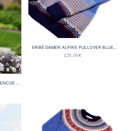
ERIBÉ DAMEN ALPINE PULLOVER BLUE
MORNING | 100% LAMMWOLLE
ANGEBOT
225,00€
ENCOE |
ADE IN