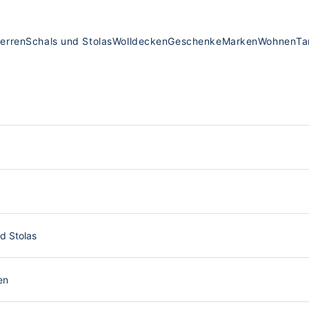
erren
Schals und Stolas
Wolldecken
Geschenke
Marken
Wohnen
Ta
d Stolas
en