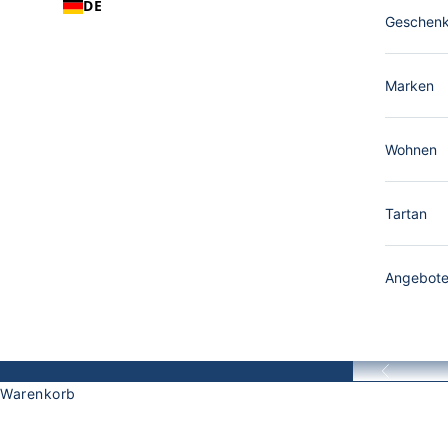
DE
Geschen
Marken
Wohnen
Tartan
Angebot
Zurück
Eribé Da
Warenkorb
Eribé Knitwear für Damen — farbenfroh, preisgekrönt u
und moderne Ästhetik auf eine Weise verbinden, die so