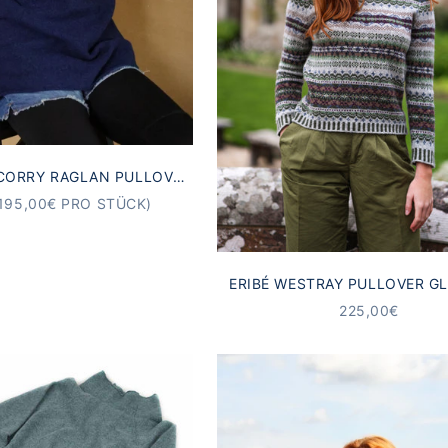
 CORRY RAGLAN PULLOVER
BLAU | 100% LAMMWOLLE
T
195,00€ PRO STÜCK)
ERIBÉ WESTRAY PULLOVER GL
100% SHETLANDWOLLE | M
ANGEBOT
225,00€
SCOTLAND