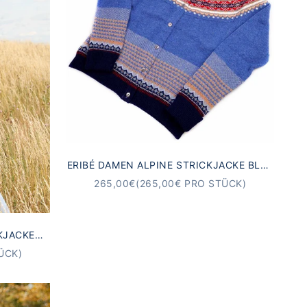
ERIBÉ DAMEN ALPINE STRICKJACKE BLUE
MORNING | MERINO & ANGORA
ANGEBOT
265,00€
(265,00€ PRO STÜCK)
KJACKE
NGORA
ÜCK)