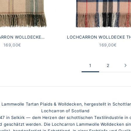
ARRON WOLLDECKE
LOCHCARRON WOLLDECKE 
ASKATCHEWAN
CAMEL
ANGEBOT
ANGEBOT
169,00€
169,00€
1
2
 Lammwolle Tartan Plaids & Wolldecken, hergestellt in Schottla
Lochcarron of Scotland
47 in Selkirk — dem Herzen der schottischen Textilindustrie in 
nd geschätzt werden. Die Lochcarron Lammwolle Wolldecken sin
le), handgefertigt in Schottland, in einer Farbtiefe und Quali