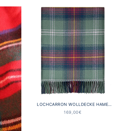
LOCHCARRON WOLLDECKE HAME
TARTAN SALBEI GRÜN
ANGEBOT
169,00€