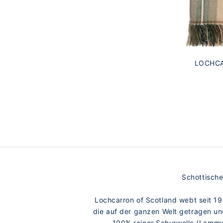
LOCHC
S
Schottische
Lochcarron of Scotland webt seit 19
die auf der ganzen Welt getragen u
100% reiner Schurwolle (Lammwol