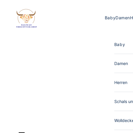
Zum Inhalt springen
The Scottish Shop Deutschland
Baby
Damen
H
Baby
Damen
Herren
Schals un
Wolldeck