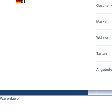
DE
Geschen
Marken
Wohnen
Tartan
Angebot
Zurück
L
Warenkorb
Eine Lochcarron Wolldecke ist kein Einrichtungsgegen
STARTSEITE
SHOP
LOCHCARRON OF SCOTLAND PLAIDS & WOLLDE
schönsten Tartanwolldecken der Welt: 100% Lammwolle,