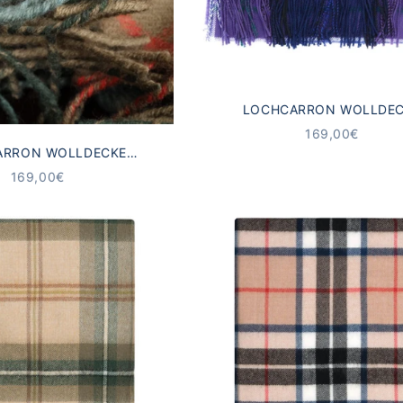
LOCHCARRON WOLLDE
SCHOTTENKARO LIL
ANGEBOT
169,00€
ARRON WOLLDECKE
RO HUNTING WEATHERED
ANGEBOT
169,00€