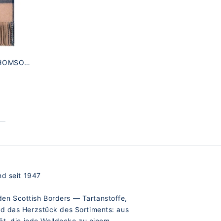
THOMSON
nd seit 1947
den Scottish Borders — Tartanstoffe,
d das Herzstück des Sortiments: aus
tät, die jede Wolldecke zu einem