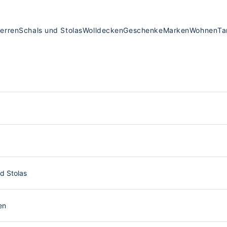
erren
Schals und Stolas
Wolldecken
Geschenke
Marken
Wohnen
Ta
d Stolas
en