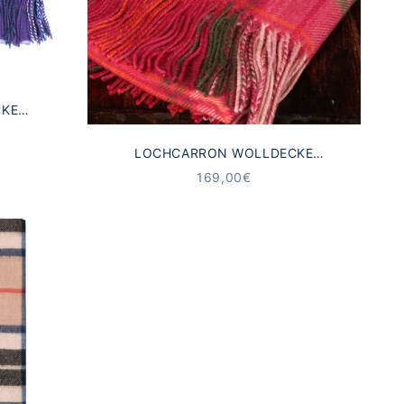
CKE
A
LOCHCARRON WOLLDECKE
SCHOTTENKARO HUNTING ROSE
ANGEBOT
169,00€