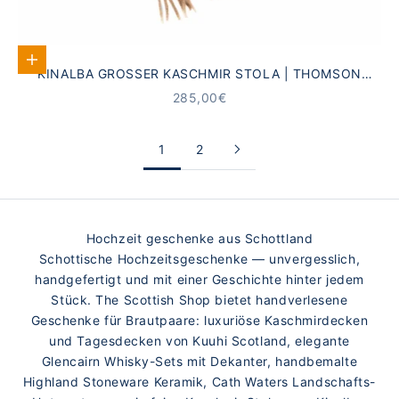
In den Warenkorb
KINALBA GROSSER KASCHMIR STOLA | THOMSON T
ARTAN KAMEL
ANGEBOT
285,00€
1
2
Hochzeit geschenke aus Schottland
Schottische Hochzeitsgeschenke — unvergesslich,
handgefertigt und mit einer Geschichte hinter jedem
Stück. The Scottish Shop bietet handverlesene
Geschenke für Brautpaare: luxuriöse Kaschmirdecken
und Tagesdecken von Kuuhi Scotland, elegante
Glencairn Whisky-Sets mit Dekanter, handbemalte
Highland Stoneware Keramik, Cath Waters Landschafts-