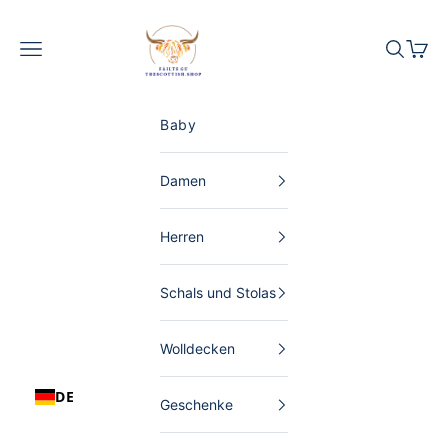
Zum Inhalt springen
The Scottish Shop Deutschland
Menü
Suchen
Waren
Baby
Damen
Herren
Schals und Stolas
Wolldecken
DE
Geschenke