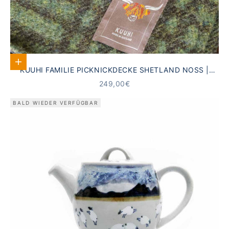
In den Warenkorb
KUUHI FAMILIE PICKNICKDECKE SHETLAND NOSS |
PFAU GRÜN KARIERT · WASSERDICHT
ANGEBOT
249,00€
BALD WIEDER VERFÜGBAR