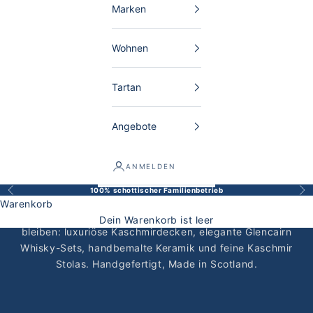
Marken
Wohnen
Tartan
Angebote
ANMELDEN
100% schottischer Familienbetrieb
Zurück
Vor
Schottische Geschenke zur Hochzeit
Warenkorb
Schottische Hochzeitsgeschenke, die ein Leben lang
Dein Warenkorb ist leer
bleiben: luxuriöse
Kaschmirdecken
, elegante
Glencairn
Whisky-Sets
, handbemalte Keramik und feine
Kaschmir
Stolas
. Handgefertigt, Made in Scotland.