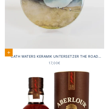
In den Warenkorb
CATH WATERS KERAMIK UNTERSETZER THE ROAD
NORTH GLENCOE
ANGEBOT
17,00€