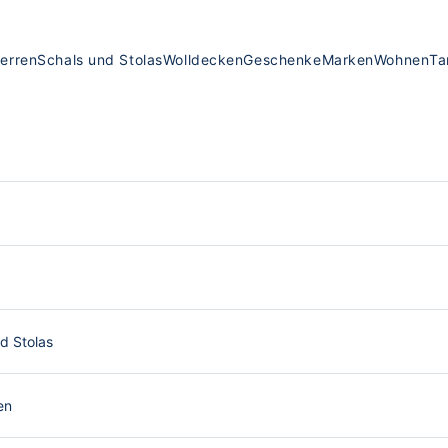
erren
Schals und Stolas
Wolldecken
Geschenke
Marken
Wohnen
Ta
d Stolas
en