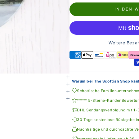
IN DEN 
Weitere Beza
Warum bei The Scottish Shop kau
Schottische Familienunternehm
***** 5-Sterne-KundenBewertu
DHL Sendungsverfolgung mit 1-3
30 Tage kostenlose Rückgabe i
Nachhaltige und durchdachte V
Internationale Lieferung ab 8€