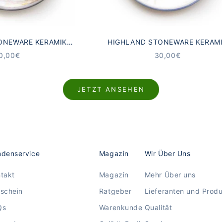
ONEWARE KERAMIK
HIGHLAND STONEWARE KERAM
R SCHOTTISCHE
UNTERSETZER SCHOTTISCHE DIS
NGEBOT
ANGEBOT
0,00€
30,00€
DSCHAFT
JETZT ANSEHEN
denservice
Magazin
Wir Über Uns
takt
Magazin
Mehr Über uns
schein
Ratgeber
Lieferanten und Prod
Qs
Warenkunde
Qualität