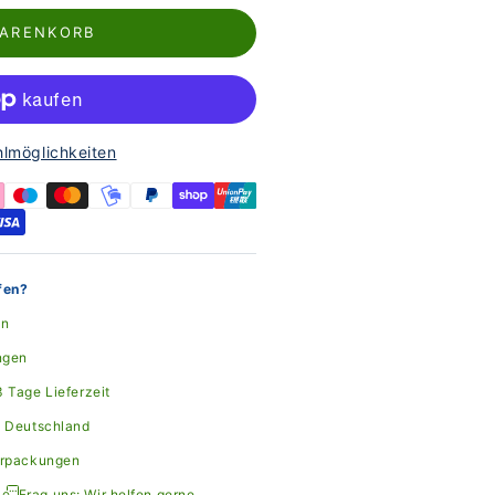
WARENKORB
hlmöglichkeiten
fen?
en
ngen
 Tage Lieferzeit
n Deutschland
erpackungen
Frag uns: Wir helfen gerne