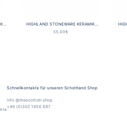
IK
HIGHLAND STONEWARE KERAMIK
HIG
TEL
BECHER SCHOTTISCHE LANDSCHAFT
SAH
ANGEBOT
55,00€
Schnellkontakte für unseren Schottland Shop
info @thescottish.shop
+49 (0)302 1956 687
ukte