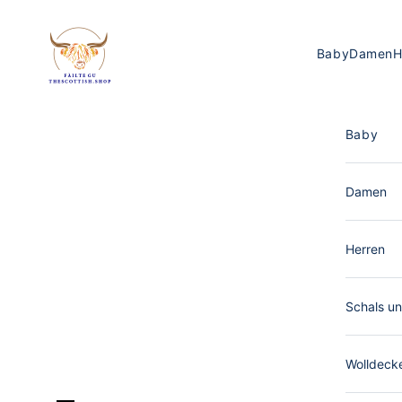
Zum Inhalt springen
The Scottish Shop Deutschland
Baby
Damen
H
Baby
Damen
Herren
Schals un
Wolldeck