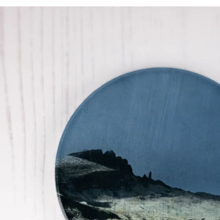
Home
/
Cath Waters Keramik Untersetzer The Storr Loch Isle of Sk