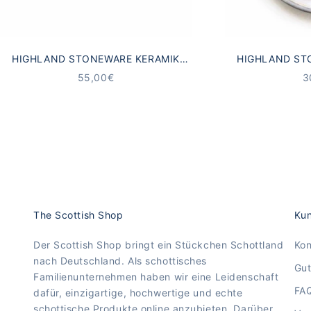
HIGHLAND STONEWARE KERAMIK
HIGHLAND ST
BECHER SCHOTTISCHE
UNTERSETZE
ANGEBOT
A
55,00€
3
MEERESLANDSCHAFT
LAN
The Scottish Shop
Kun
Der Scottish Shop bringt ein Stückchen Schottland
Kon
nach Deutschland. Als schottisches
Gut
Familienunternehmen haben wir eine Leidenschaft
FA
dafür, einzigartige, hochwertige und echte
schottische Produkte online anzubieten. Darüber