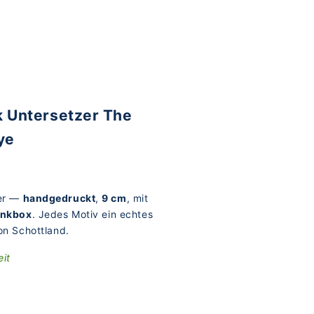
 Untersetzer The
ye
er —
handgedruckt
,
9 cm
, mit
nkbox
. Jedes Motiv ein echtes
on Schottland.
eit