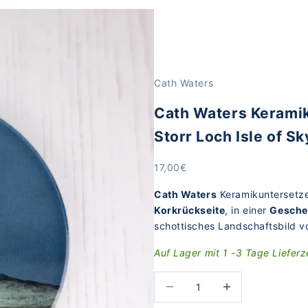
ye
Cath Waters
Cath Waters Keramik
Storr Loch Isle of Sk
Angebot
17,00€
Cath Waters
Keramikuntersetz
Korkrückseite
, in einer
Gesche
schottisches Landschaftsbild v
Auf Lager mit 1 -3 Tage Lieferz
Anzahl verringern
Anzahl erhöhen