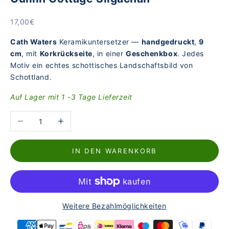
Angebot
17,00€
Cath Waters
Keramikuntersetzer —
handgedruckt
,
9
cm
, mit
Korkrückseite
, in einer
Geschenkbox
. Jedes
Motiv ein echtes schottisches Landschaftsbild von
Schottland.
Auf Lager mit 1 -3 Tage Lieferzeit
Anzahl verringern
Anzahl erhöhen
IN DEN WARENKORB
Weitere Bezahlmöglichkeiten