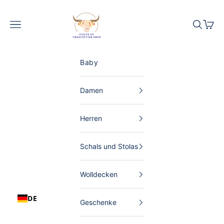
Zum Inhalt springen
The Scottish Shop Deutschland
Menü
Suchen
Waren
Baby
Damen
Herren
Schals und Stolas
Wolldecken
DE
Geschenke