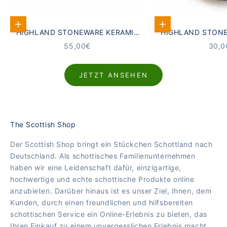
In den Warenkorb
In den Warenkorb
HIGHLAND STONEWARE KERAMIK
HIGHLAND STONE
BECHER SCHOTTISCHE
UNTERSETZER 
ANGEBOT
ANG
55,00€
30,0
MEERESLANDSCHAFT
LANDSC
JETZT ANSEHEN
The Scottish Shop
Der Scottish Shop bringt ein Stückchen Schottland nach
Deutschland. Als schottisches Familienunternehmen
haben wir eine Leidenschaft dafür, einzigartige,
hochwertige und echte schottische Produkte online
anzubieten. Darüber hinaus ist es unser Ziel, Ihnen, dem
Kunden, durch einen freundlichen und hilfsbereiten
schottischen Service ein Online-Erlebnis zu bieten, das
Ihren Einkauf zu einem unvergesslichen Erlebnis macht.