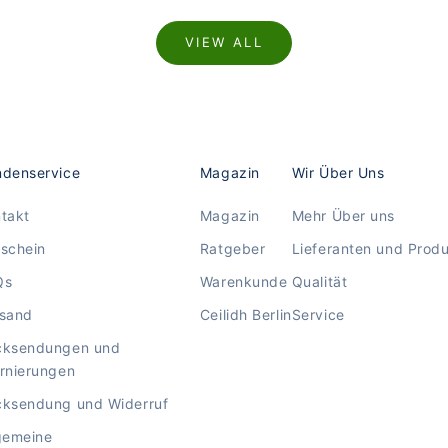
VIEW ALL
denservice
Magazin
Wir Über Uns
takt
Magazin
Mehr Über uns
schein
Ratgeber
Lieferanten und Prod
Qs
Warenkunde
Qualität
rsand
Ceilidh Berlin
Service
cksendungen und
rnierungen
ksendung und Widerruf
gemeine