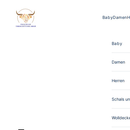
Zum Inhalt springen
The Scottish Shop Deutschland
Baby
Damen
H
Baby
Damen
Herren
Schals un
Wolldeck