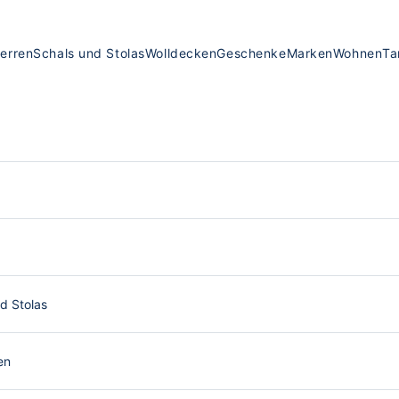
erren
Schals und Stolas
Wolldecken
Geschenke
Marken
Wohnen
Ta
d Stolas
en