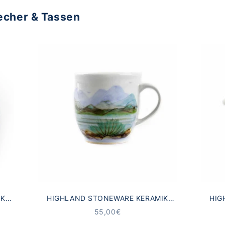
echer & Tassen
IK
HIGHLAND STONEWARE KERAMIK
HIG
TEL
BECHER SCHOTTISCHE LANDSCHAFT
SAH
ANGEBOT
55,00€