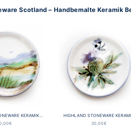
eware Scotland – Handbemalte Keramik B
ONEWARE KERAMIK
HIGHLAND STONEWARE KERAM
R SCHOTTISCHE
UNTERSETZER SCHOTTISCHE DIS
NGEBOT
ANGEBOT
0,00€
30,00€
DSCHAFT