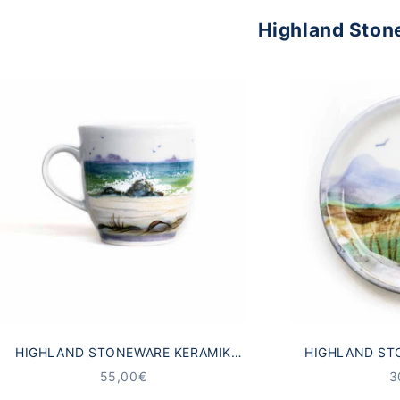
Highland Ston
HIGHLAND STONEWARE KERAMIK
HIGHLAND ST
BECHER SCHOTTISCHE
UNTERSETZE
ANGEBOT
A
55,00€
3
MEERESLANDSCHAFT
LAN