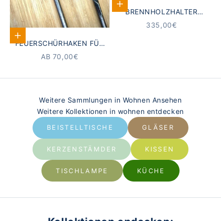
In den Warenkorb
BRENNHOLZHALTER
HANDGEFERTIGT |
ANGEBOT
335,00€
JACOBEAN
Optionen auswählen
FEUERSCHÜRHAKEN FÜR
KAMIN
ANGEBOT
AB 70,00€
Weitere Sammlungen in Wohnen Ansehen
Weitere Kollektionen in wohnen entdecken
BEISTELLTISCHE
GLÄSER
KERZENSTÄMDER
KISSEN
TISCHLAMPE
KÜCHE