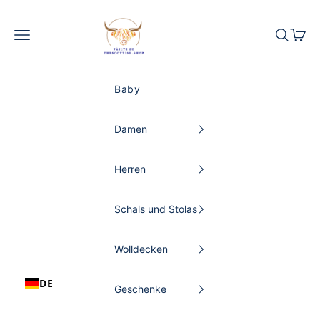
Zum Inhalt springen
The Scottish Shop Deutschland
Menü
Suchen
Waren
Baby
Damen
Herren
Schals und Stolas
Wolldecken
DE
Geschenke