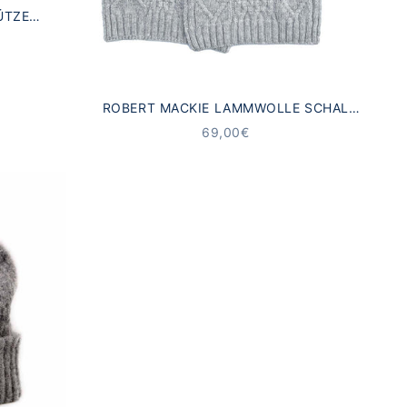
ÜTZE
RZ
ROBERT MACKIE LAMMWOLLE SCHAL
ESK
ANGEBOT
69,00€