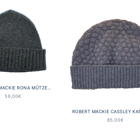
MACKIE RONA MÜTZE
URWOLLE GRÜN
ANGEBOT
59,00€
ROBERT MACKIE CASSLEY KA
MÜTZE GRAU
ANGEBOT
85,00€