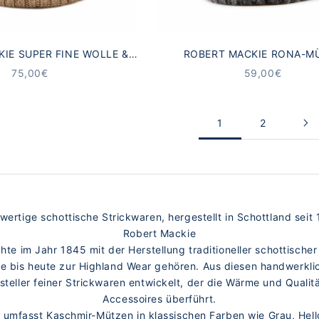
IE SUPER FINE WOLLE &
ROBERT MACKIE RONA-M
MIR MÜTZE BEIGE
SCHURWOLLE GRAU
ANGEBOT
ANGEBOT
75,00€
59,00€
1
2
ertige schottische Strickwaren, hergestellt in Schottland seit
Robert Mackie
te im Jahr 1845 mit der Herstellung traditioneller schottisc
ie bis heute zur Highland Wear gehören. Aus diesen handwerkli
eller feiner Strickwaren entwickelt, der die Wärme und Qualitä
Accessoires überführt.
op umfasst Kaschmir-Mützen in klassischen Farben wie Grau, Hel