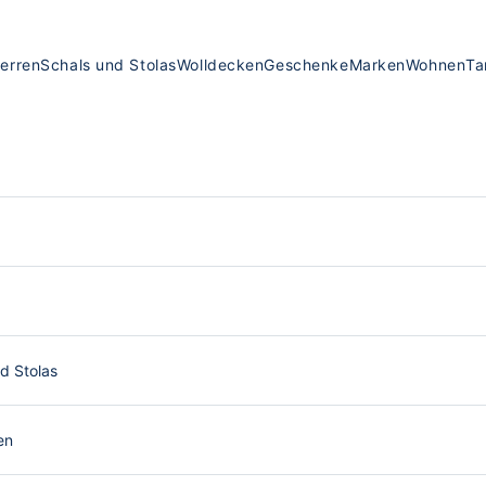
erren
Schals und Stolas
Wolldecken
Geschenke
Marken
Wohnen
Ta
d Stolas
en