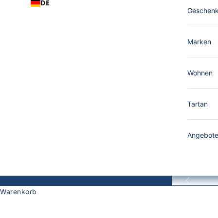
DE
Geschen
Marken
Wohnen
Tartan
Angebot
Zurück
Robert M
Warenkorb
Robert Mackie ist eine der traditionsreichsten schotti
STARTSEITE
SHOP
ROBERT MACKIE – KASCHMIR MÜTZEN & SCHAL
Glengarry- und Balmoral-Bonnets. Heute ist das Un