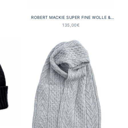
ROBERT MACKIE SUPER FINE WOLLE &
KASCHMIR SCHAL BLAU
ANGEBOT
135,00€