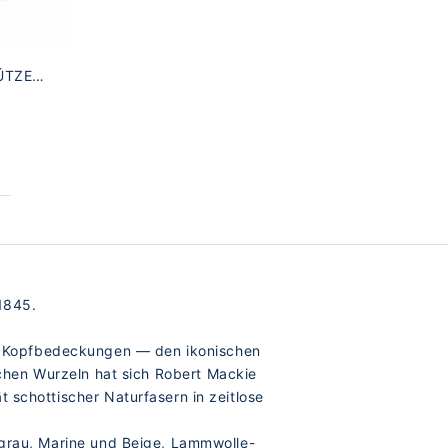
ÜTZE
 1845.
her Kopfbedeckungen — den ikonischen
chen Wurzeln hat sich Robert Mackie
t schottischer Naturfasern in zeitlose
lgrau, Marine und Beige, Lammwolle-