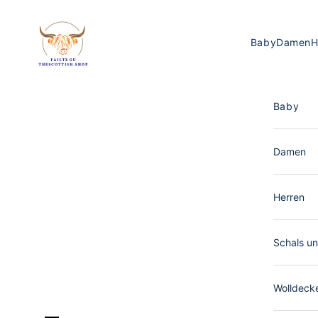
Zum Inhalt springen
The Scottish Shop Deutschland
Baby
Damen
H
Baby
Damen
Herren
Schals un
Wolldeck