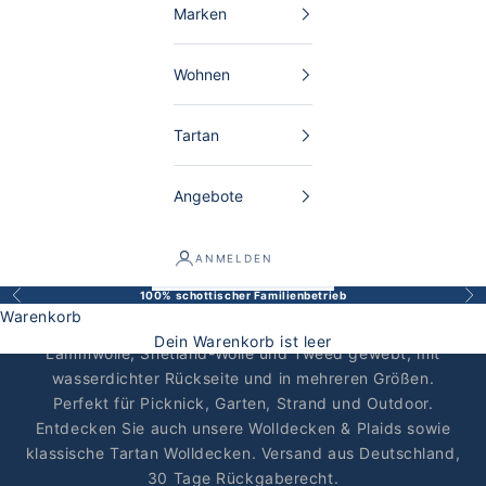
Marken
Wohnen
Tartan
Angebote
Schottische Picknickdecken aus
ANMELDEN
Lammwolle, Shetland & Tweed
100% schottischer Familienbetrieb
Zurück
Vor
Schottische Picknickdecken vereinen praktische
Warenkorb
Funktion mit schottischer Handwerkskunst: aus reiner
Dein Warenkorb ist leer
Lammwolle, Shetland-Wolle und Tweed gewebt, mit
wasserdichter Rückseite und in mehreren Größen.
Perfekt für Picknick, Garten, Strand und Outdoor.
Entdecken Sie auch unsere
Wolldecken & Plaids
sowie
klassische
Tartan Wolldecken
. Versand aus Deutschland,
30 Tage Rückgaberecht.