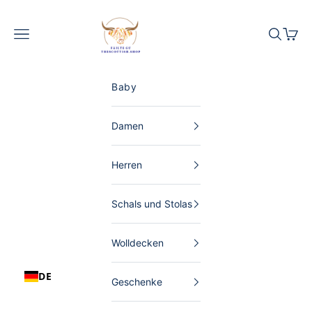
Zum Inhalt springen
The Scottish Shop Deutschland
Menü
Suchen
Waren
Baby
Damen
Herren
Schals und Stolas
Wolldecken
DE
Geschenke