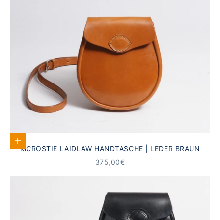
In den Warenkorb
MCROSTIE LAIDLAW HANDTASCHE | LEDER BRAUN
ANGEBOT
375,00€