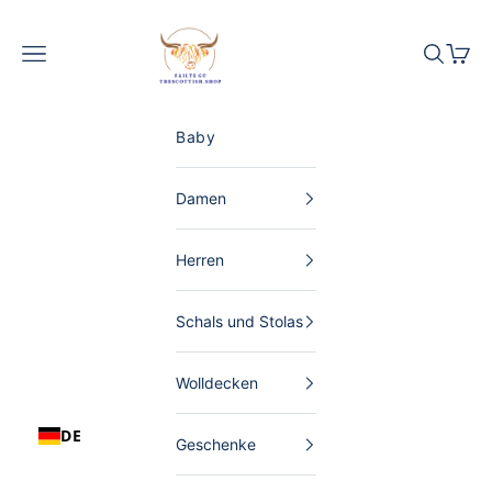
Zum Inhalt springen
The Scottish Shop Deutschland
Menü
Suchen
Waren
Baby
Damen
Herren
Schals und Stolas
Wolldecken
DE
Geschenke