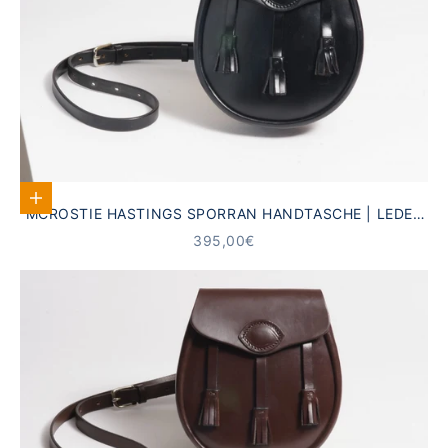
In den Warenkorb
MCROSTIE HASTINGS SPORRAN HANDTASCHE | LEDER
SCHWARZ
ANGEBOT
395,00€