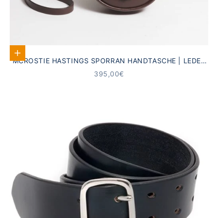
In den Warenkorb
MCROSTIE HASTINGS SPORRAN HANDTASCHE | LEDER
BRAUN
ANGEBOT
395,00€