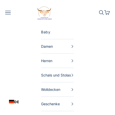
Zum Inhalt springen
The Scottish Shop Deutschland
Menü
Suchen
Waren
Baby
Damen
Herren
Schals und Stolas
Wolldecken
DE
Geschenke