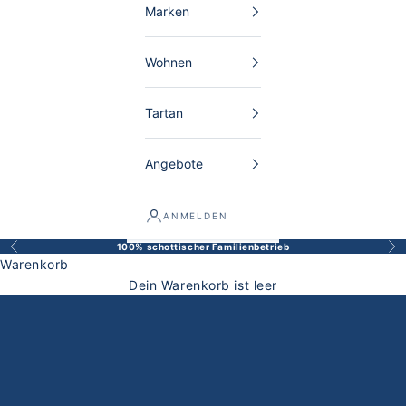
Marken
Wohnen
Tartan
Angebote
ANMELDEN
100% schottischer Familienbetrieb
Zurück
Vor
Warenkorb
Dein Warenkorb ist leer
Harley of Scotland Herren großenrategeber