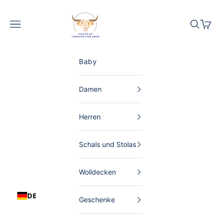
Zum Inhalt springen
The Scottish Shop Deutschland
Menü
Suchen
Waren
Baby
Damen
Herren
Schals und Stolas
Wolldecken
DE
Geschenke