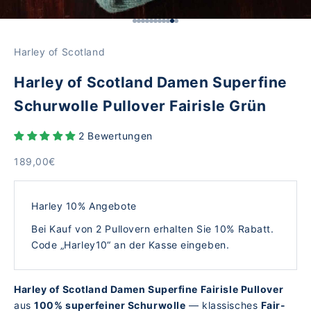
Gehe zu Element 1
Gehe zu Element 2
Gehe zu Element 3
Gehe zu Element 4
Gehe zu Element 5
Gehe zu Element 6
Gehe zu Element 7
Gehe zu Element 8
Gehe zu Element 9
Gehe zu Element 10
Gehe zu Element 11
Harley of Scotland
Harley of Scotland Damen Superfine
Schurwolle Pullover Fairisle Grün
2 Bewertungen
Angebot
189,00€
Harley 10% Angebote
Bei Kauf von 2 Pullovern erhalten Sie 10% Rabatt.
Code „Harley10“ an der Kasse eingeben.
Harley of Scotland Damen Superfine Fairisle Pullover
aus
100% superfeiner Schurwolle
— klassisches
Fair-