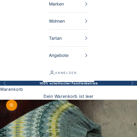
Marken
Wohnen
Tartan
Angebote
ANMELDEN
100% schottischer Familienbetrieb
Zurück
Vor
Warenkorb
Dein Warenkorb ist leer
Bild vergrößern