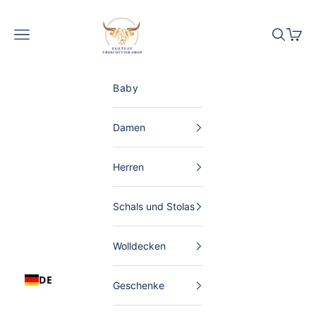
Zum Inhalt springen
The Scottish Shop Deutschland
Menü
Suchen
Waren
Baby
Damen
Herren
Schals und Stolas
Wolldecken
DE
Geschenke