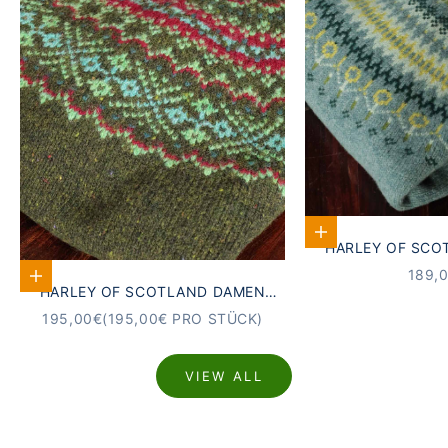
Optionen auswähle
HARLEY OF SCO
SUPERFINE S
ANGE
189,
Optionen auswählen
HARLEY OF SCOTLAND DAMEN
PULLOVER FAI
SCHURWOLLE FAIR ISLE PULLOVER
ANGEBOT
195,00€
(195,00€ PRO STÜCK)
ERNTE
VIEW ALL