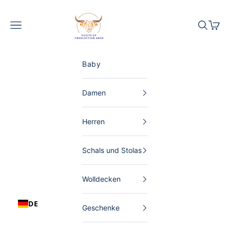
Zum Inhalt springen
The Scottish Shop Deutschland
Menü
Suchen
Waren
Baby
Damen
Herren
Schals und Stolas
Wolldecken
DE
Geschenke