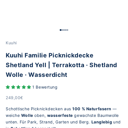
Gehe zu Element 1
Gehe zu Element 2
Gehe zu Element 3
Gehe zu Element 4
Gehe zu Element 5
Kuuhi
Kuuhi Familie Picknickdecke
Shetland Yell | Terrakotta · Shetland
Wolle · Wasserdicht
1 Bewertung
Angebot
249,00€
Schottische Picknickdecken aus
100 % Naturfasern
—
weiche
Wolle
oben,
wasserfeste
gewachste Baumwolle
unten. Für Park, Strand, Garten und Berg.
Langlebig
und