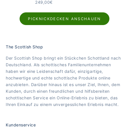
SHETLAND NOSS | PFAU GRÜN
ANGEBOT
249,00€
KARIERT · WASSERDICHT
PICKNICKDECKEN ANSCHAUEN
The Scottish Shop
Der Scottish Shop bringt ein Stückchen Schottland nach
Deutschland. Als schottisches Familienunternehmen
haben wir eine Leidenschaft dafür, einzigartige,
hochwertige und echte schottische Produkte online
anzubieten. Darüber hinaus ist es unser Ziel, Ihnen, dem
Kunden, durch einen freundlichen und hilfsbereiten
schottischen Service ein Online-Erlebnis zu bieten, das
Ihren Einkauf zu einem unvergesslichen Erlebnis macht.
Kundenservice