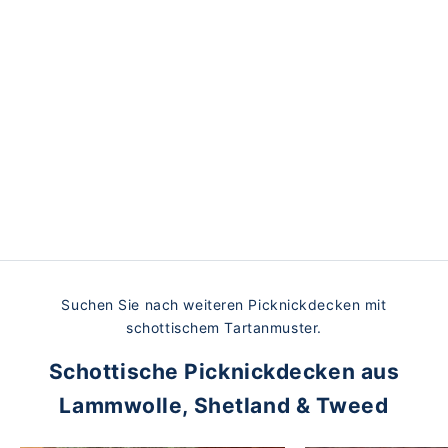
HOCHWERTIGE PICKNICKDECKEN
Made in Scotland
Weiche, gemütliche Wolle, kombiniert mit
strapazierfähiger und robuster gewachster Baumwolle –
so können Sie Ihre Decke überallhin mitnehmen. Auf
Komfort und Langlebigkeit ausgelegt, werden unsere
hochwertigen schottischen Picknickdecken Sie über viele
Jahre hinweg begleiten.
Suchen Sie nach weiteren Picknickdecken mit
schottischem Tartanmuster.
Schottische Picknickdecken aus
Lammwolle, Shetland & Tweed