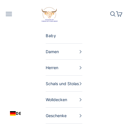
Zum Inhalt springen
The Scottish Shop Deutschland
Menü
Suchen
Waren
Baby
Damen
Herren
Schals und Stolas
Wolldecken
DE
Geschenke