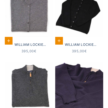
Optionen auswählen
Optionen auswählen
WILLIAM LOCKIE
WILLIAM LOCKIE
KASCHMIR STRICKJACKE
KASCHMIR STRICKJACKE
ANGEBOT
ANGEBOT
395,00€
395,00€
DAMEN GRAU
DAMEN SCHWARZ