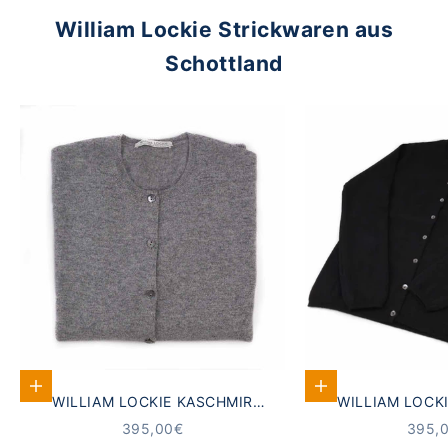
William Lockie Strickwaren aus
Schottland
Optionen auswählen
Optionen auswähle
WILLIAM LOCKIE KASCHMIR
WILLIAM LOCK
STRICKJACKE DAMEN GRAU
STRICKJACKE D
ANGEBOT
ANGE
395,00€
395,