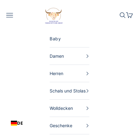
Zum Inhalt springen
The Scottish Shop Deutschland
Menü
Suchen
Waren
Baby
Damen
Herren
Schals und Stolas
Wolldecken
DE
Geschenke