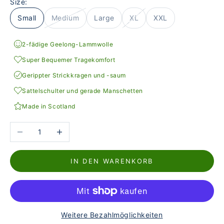
Size:
Small
Medium
Large
XL
XXL
2-fädige Geelong-Lammwolle
Super Bequemer Tragekomfort
Gerippter Strickkragen und -saum
Sattelschulter und gerade Manschetten
Made in Scotland
Anzahl verringern
Anzahl erhöhen
IN DEN WARENKORB
Weitere Bezahlmöglichkeiten