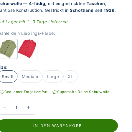
churwolle
—
4-fädig
, mit eingestrickten
Taschen
,
ahtlose Konstruktion. Gestrickt in
Schottland
seit
1929
.
uf Lager mit 1 -3 Tage Lieferzeit
ähle dein Lieblings-Farbe:
ize:
Small
Medium
Large
XL
Bequemer Tragekomfort
Supersofte Reine Schurwolle
nzahl verringern
Anzahl erhöhen
IN DEN WARENKORB