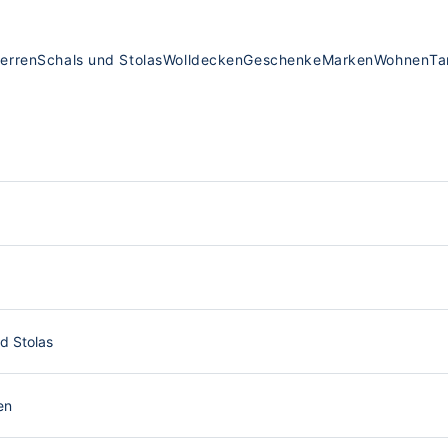
erren
Schals und Stolas
Wolldecken
Geschenke
Marken
Wohnen
Ta
d Stolas
en