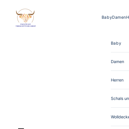
Zum Inhalt springen
The Scottish Shop Deutschland
Baby
Damen
H
Baby
Damen
Herren
Schals un
Wolldeck