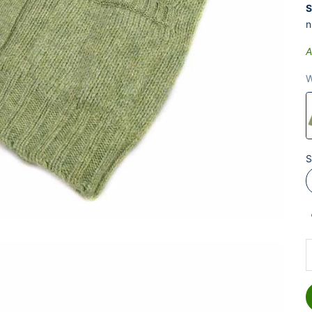
S
n
A
W
S
A