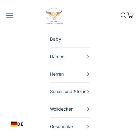
Zum Inhalt springen
The Scottish Shop Deutschland
Menü
Suchen
Waren
Baby
Damen
Herren
Schals und Stolas
Wolldecken
DE
Geschenke