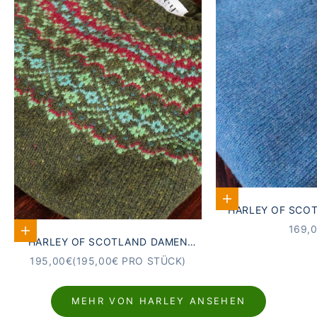
Optionen auswähle
HARLEY OF SCO
PULLOVER KOBAL
ANGE
169,
Optionen auswählen
HARLEY OF SCOTLAND DAMEN
SCHURW
SCHURWOLLE FAIR ISLE PULLOVER
ANGEBOT
195,00€
(195,00€ PRO STÜCK)
ERNTE
MEHR VON HARLEY ANSEHEN