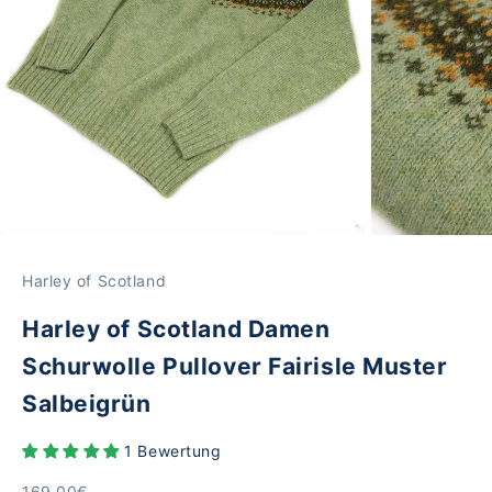
Harley of Scotland
Harley of Scotland Damen
Schurwolle Pullover Fairisle Muster
Salbeigrün
1 Bewertung
Angebot
169,00€