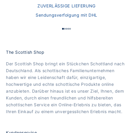
ZUVERLÄSSIGE LIEFERUNG
Sendungsverfolgung mit DHL
Gehe zu Element 1
Gehe zu Element 2
Gehe zu Element 3
Gehe zu Element 4
Gehe zu Element 5
The Scottish Shop
Der Scottish Shop bringt ein Stückchen Schottland nach
Deutschland. Als schottisches Familienunternehmen
haben wir eine Leidenschaft dafür, einzigartige,
hochwertige und echte schottische Produkte online
anzubieten. Darüber hinaus ist es unser Ziel, Ihnen, dem
Kunden, durch einen freundlichen und hilfsbereiten
schottischen Service ein Online-Erlebnis zu bieten, das
Ihren Einkauf zu einem unvergesslichen Erlebnis macht.
Kundenservice