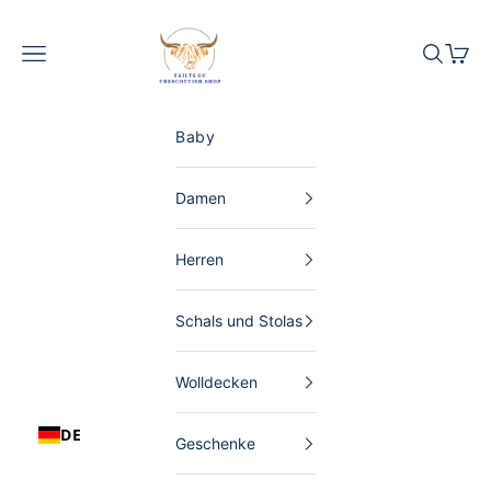
Zum Inhalt springen
The Scottish Shop Deutschland
Menü
Suchen
Waren
Baby
Damen
Herren
Schals und Stolas
Wolldecken
DE
Geschenke