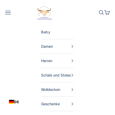
Zum Inhalt springen
The Scottish Shop Deutschland
Menü
Suchen
Waren
Baby
Damen
Herren
Schals und Stolas
Wolldecken
DE
Geschenke