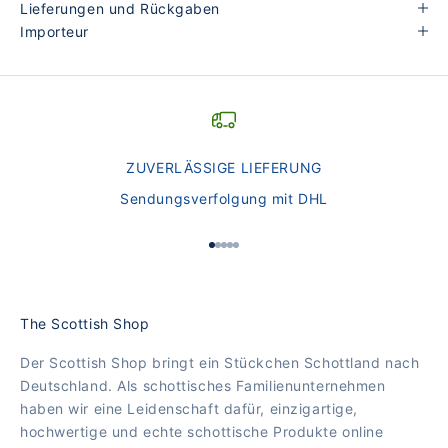
Lieferungen und Rückgaben
Importeur
ZUVERLÄSSIGE LIEFERUNG
Sendungsverfolgung mit DHL
Gehe zu Element 1
Gehe zu Element 2
Gehe zu Element 3
Gehe zu Element 4
Gehe zu Element 5
The Scottish Shop
Der Scottish Shop bringt ein Stückchen Schottland nach
Deutschland. Als schottisches Familienunternehmen
haben wir eine Leidenschaft dafür, einzigartige,
hochwertige und echte schottische Produkte online