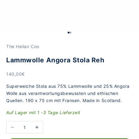
Gehe zu Element 1
Gehe zu Element 2
The Heilan Coo
Lammwolle Angora Stola Reh
Angebot
140,00€
Superweiche Stola aus 75% Lammwolle und 25% Angora
Wolle aus verantwortungsbewussten und ethischen
Quellen. 190 x 75 cm mit Fransen. Made in Scotland.
Auf Lager mit 1 -3 Tage Lieferzeit
Anzahl verringern
Anzahl erhöhen