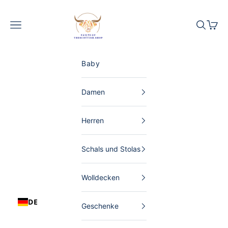
Zum Inhalt springen
The Scottish Shop Deutschland
Menü
Suchen
Waren
Baby
Damen
Herren
Schals und Stolas
Wolldecken
DE
Geschenke