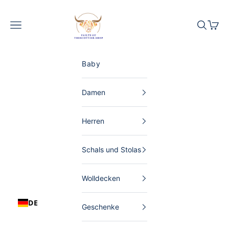
Zum Inhalt springen
The Scottish Shop Deutschland
Menü
Suchen
Waren
Baby
Damen
Herren
Schals und Stolas
Wolldecken
DE
Geschenke