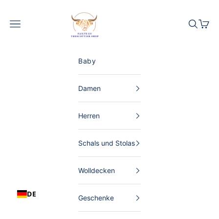
Zum Inhalt springen
The Scottish Shop Deutschland
Menü
Suchen
Waren
Baby
Damen
Herren
Schals und Stolas
Wolldecken
DE
Geschenke