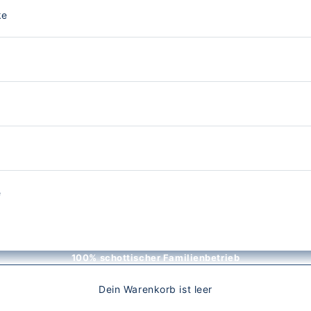
ke
e
100% schottischer Familienbetrieb
Dein Warenkorb ist leer