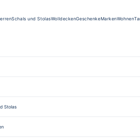
erren
Schals und Stolas
Wolldecken
Geschenke
Marken
Wohnen
Ta
d Stolas
en