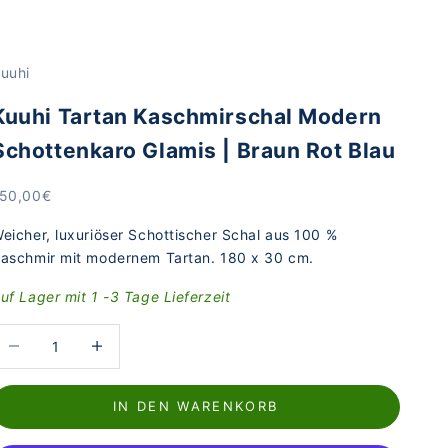
uuhi
Kuuhi Tartan Kaschmirschal Modern
Schottenkaro Glamis | Braun Rot Blau
ngebot
50,00€
eicher, luxuriöser Schottischer Schal aus 100 %
aschmir mit modernem Tartan. 180 x 30 cm.
uf Lager mit 1 -3 Tage Lieferzeit
nzahl verringern
Anzahl erhöhen
IN DEN WARENKORB