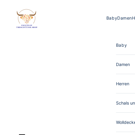
Zum Inhalt springen
The Scottish Shop Deutschland
Baby
Damen
H
Baby
Damen
Herren
Schals un
Wolldeck