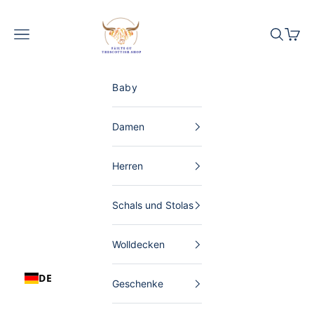
Zum Inhalt springen
The Scottish Shop Deutschland
Menü
Suchen
Waren
Baby
Damen
Herren
Schals und Stolas
Wolldecken
DE
Geschenke