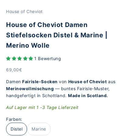
Gehe zu Element 1
Gehe zu Element 2
House of Cheviot
House of Cheviot Damen
Stiefelsocken Distel & Marine |
Merino Wolle
1 Bewertung
Angebot
69,00€
Damen
Fairisle-Socken
von
House of Cheviot
aus
Merinowollmischung
— buntes Fairisle-Muster,
handgefertigt in Schottland.
Made in Scotland.
Auf Lager mit 1 -3 Tage Lieferzeit
Farben:
Distel
Marine