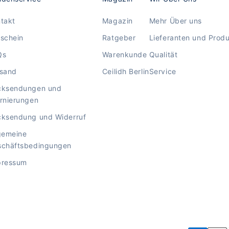
takt
Magazin
Mehr Über uns
schein
Ratgeber
Lieferanten und Prod
Qs
Warenkunde
Qualität
rsand
Ceilidh Berlin
Service
cksendungen und
rnierungen
ksendung und Widerruf
gemeine
schäftsbedingungen
pressum