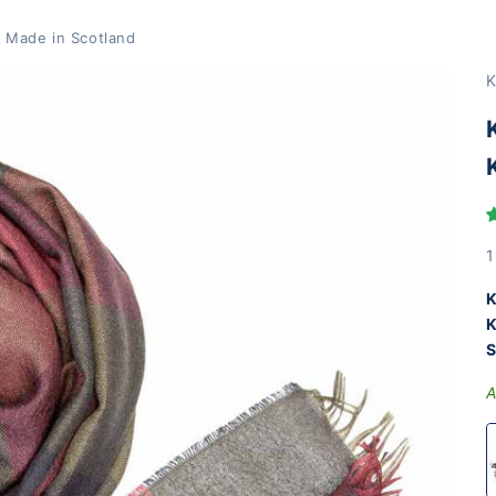
| Made in Scotland
K
A
1
K
K
S
A