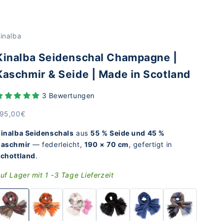
inalba
Kinalba Seidenschal Champagne |
Kaschmir & Seide | Made in Scotland
3 Bewertungen
ngebot
95,00€
inalba Seidenschals
aus
55 % Seide und 45 %
aschmir
— federleicht,
190 × 70 cm
, gefertigt in
chottland
.
uf Lager mit 1 -3 Tage Lieferzeit