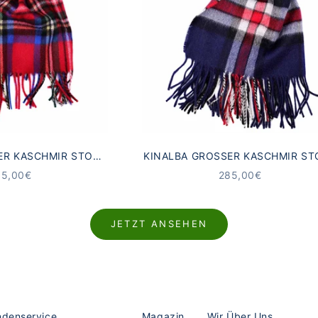
R KASCHMIR STOLA R
KINALBA GROSSER KASCHMIR STO
TEWART ROT
HOMSON TARTAN BLAU
NGEBOT
ANGEBOT
85,00€
285,00€
JETZT ANSEHEN
denservice
Magazin
Wir Über Uns