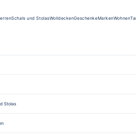
erren
Schals und Stolas
Wolldecken
Geschenke
Marken
Wohnen
Ta
d Stolas
en