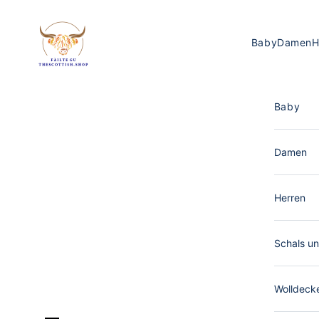
Zum Inhalt springen
The Scottish Shop Deutschland
Baby
Damen
H
Baby
Damen
Herren
Schals un
Wolldeck