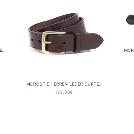
EL
MCR
MCROSTIE HERREN LEDER GÜRTEL
GLENAVON BRAUN
ANGEBOT
155,00€