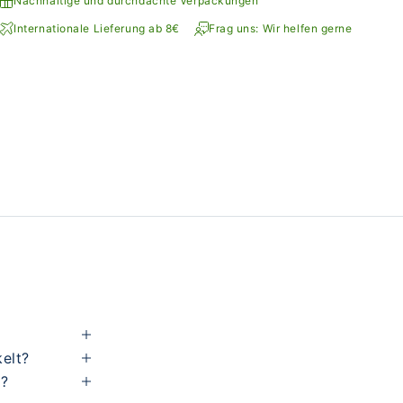
Nachhaltige und durchdachte Verpackungen
Internationale Lieferung ab 8€
Frag uns: Wir helfen gerne
kelt?
h?