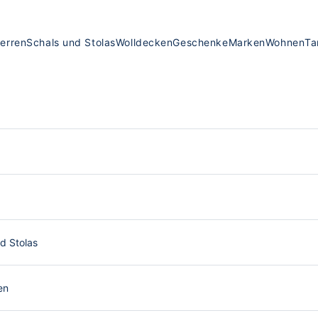
erren
Schals und Stolas
Wolldecken
Geschenke
Marken
Wohnen
Ta
d Stolas
en