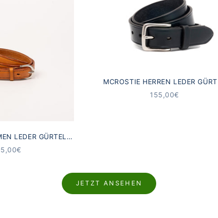
MCROSTIE HERREN LEDER GÜRT
GLENAVON SCHWARZ
ANGEBOT
155,00€
MEN LEDER GÜRTEL
DON BRAUN
NGEBOT
65,00€
JETZT ANSEHEN