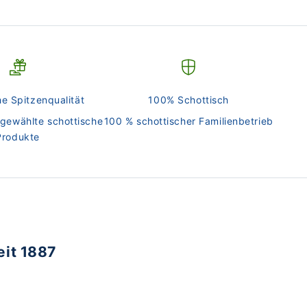
he Spitzenqualität
100% Schottisch
sgewählte schottische
100 % schottischer Familienbetrieb
Produkte
eit 1887