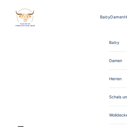
Zum Inhalt springen
The Scottish Shop Deutschland
Baby
Damen
H
Baby
Damen
Herren
Schals un
Wolldeck