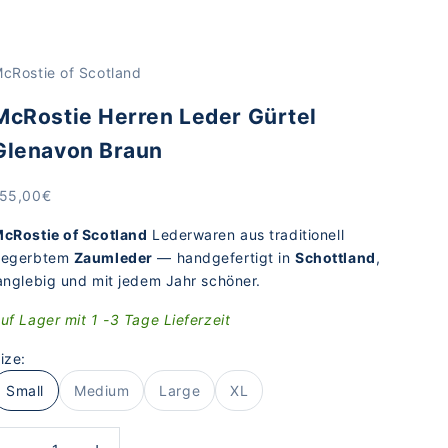
cRostie of Scotland
McRostie Herren Leder Gürtel
Glenavon Braun
ngebot
55,00€
cRostie of Scotland
Lederwaren aus traditionell
gegerbtem
Zaumleder
— handgefertigt in
Schottland
,
anglebig und mit jedem Jahr schöner.
uf Lager mit 1 -3 Tage Lieferzeit
ize:
Small
Medium
Large
XL
nzahl verringern
Anzahl erhöhen