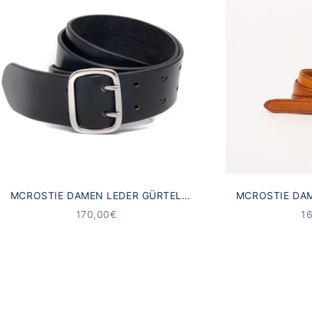
MCROSTIE DAMEN LEDER GÜRTEL
MCROSTIE DA
SKAPA SCHWARZ | BREITER
CLEVE
ANGEBOT
A
170,00€
1
MILITÄRSTIL