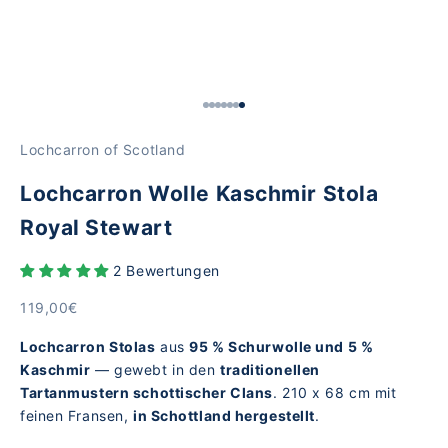
Gehe zu Element 1
Gehe zu Element 2
Gehe zu Element 3
Gehe zu Element 4
Gehe zu Element 5
Gehe zu Element 6
Gehe zu Element 7
Lochcarron of Scotland
Lochcarron Wolle Kaschmir Stola
Royal Stewart
2 Bewertungen
Angebot
119,00€
Lochcarron Stolas
aus
95 % Schurwolle und 5 %
Kaschmir
— gewebt in den
traditionellen
Tartanmustern schottischer Clans
. 210 x 68 cm mit
feinen Fransen,
in Schottland hergestellt
.