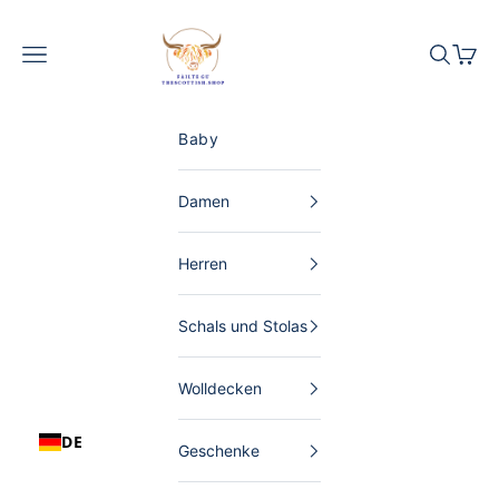
Zum Inhalt springen
The Scottish Shop Deutschland
Menü
Suchen
Waren
Baby
Damen
Herren
Schals und Stolas
Wolldecken
DE
Geschenke