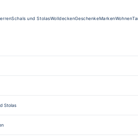
erren
Schals und Stolas
Wolldecken
Geschenke
Marken
Wohnen
Ta
d Stolas
en