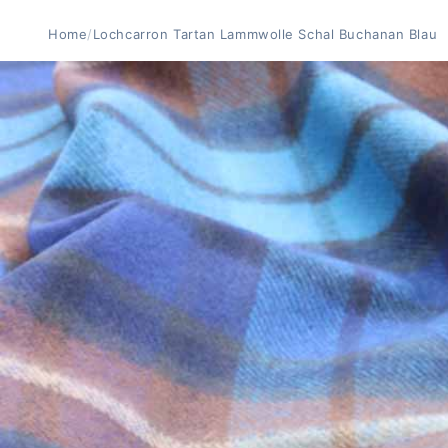
Home
/
Lochcarron Tartan Lammwolle Schal Buchanan Blau