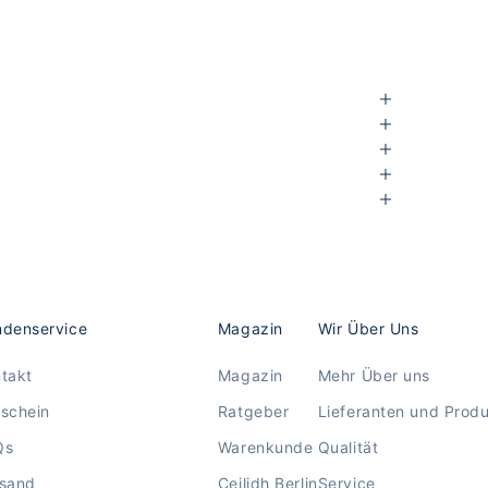
denservice
Magazin
Wir Über Uns
takt
Magazin
Mehr Über uns
schein
Ratgeber
Lieferanten und Prod
Qs
Warenkunde
Qualität
rsand
Ceilidh Berlin
Service