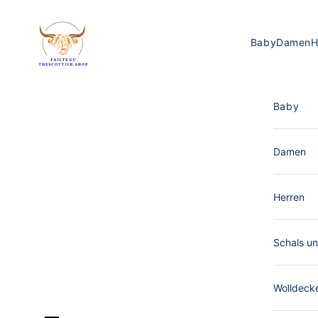
Zum Inhalt springen
The Scottish Shop Deutschland
Baby
Damen
H
Baby
Damen
Herren
Schals un
Wolldeck