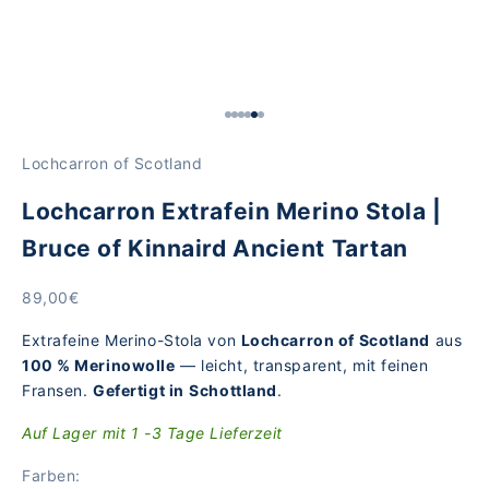
Gehe zu Element 1
Gehe zu Element 2
Gehe zu Element 3
Gehe zu Element 4
Gehe zu Element 5
Gehe zu Element 6
Lochcarron of Scotland
Lochcarron Extrafein Merino Stola |
Bruce of Kinnaird Ancient Tartan
Angebot
89,00€
Extrafeine Merino-Stola von
Lochcarron of Scotland
aus
100 % Merinowolle
— leicht, transparent, mit feinen
Fransen.
Gefertigt in
Schottland
.
Auf Lager mit 1 -3 Tage Lieferzeit
Farben: