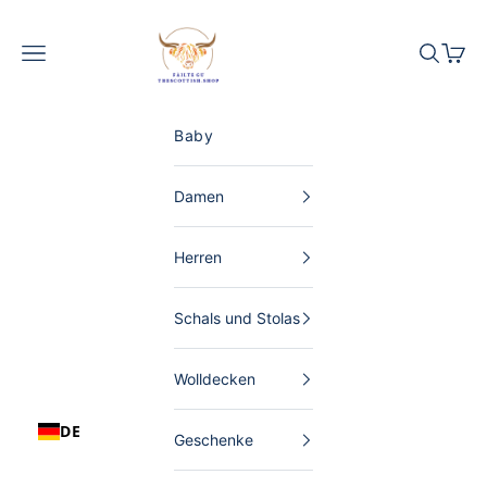
Zum Inhalt springen
The Scottish Shop Deutschland
Menü
Suchen
Waren
Baby
Damen
Herren
Schals und Stolas
Wolldecken
DE
Geschenke