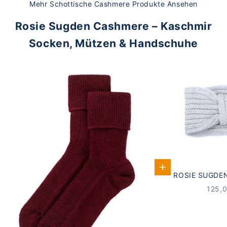
Mehr Schottische Cashmere Produkte Ansehen
Rosie Sugden Cashmere – Kaschmir
Socken, Mützen & Handschuhe
In den Warenkorb
ROSIE SUGDE
STIRNBAND
ANGE
125,