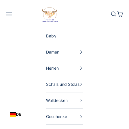
Zum Inhalt springen
The Scottish Shop Deutschland
Menü
Suchen
Waren
Baby
Damen
Herren
Schals und Stolas
Wolldecken
DE
Geschenke