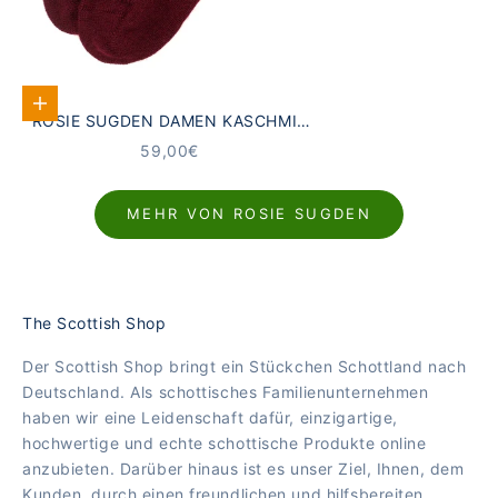
In den Warenkorb
ROSIE SUGDEN DAMEN KASCHMIR
LOUNGE-SOCKEN WEINROT | MADE
ANGEBOT
59,00€
IN SCOTLAND
MEHR VON ROSIE SUGDEN
The Scottish Shop
Der Scottish Shop bringt ein Stückchen Schottland nach
Deutschland. Als schottisches Familienunternehmen
haben wir eine Leidenschaft dafür, einzigartige,
hochwertige und echte schottische Produkte online
anzubieten. Darüber hinaus ist es unser Ziel, Ihnen, dem
Kunden, durch einen freundlichen und hilfsbereiten