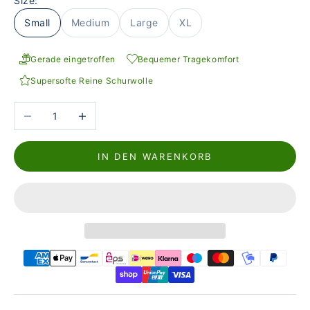
Size:
Small
Medium
Large
XL
Gerade eingetroffen
Bequemer Tragekomfort
Supersofte Reine Schurwolle
Anzahl verringern
Anzahl erhöhen
IN DEN WARENKORB