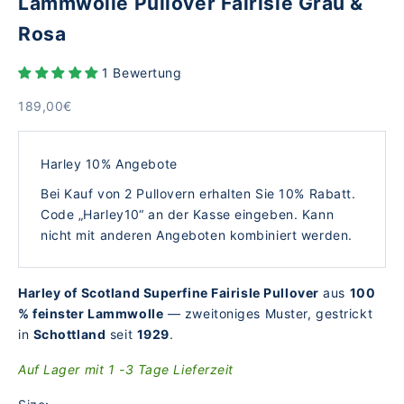
Lammwolle Pullover Fairisle Grau &
Rosa
1 Bewertung
Angebot
189,00€
Harley 10% Angebote
Bei Kauf von 2 Pullovern erhalten Sie 10% Rabatt.
Code „Harley10“ an der Kasse eingeben. Kann
nicht mit anderen Angeboten kombiniert werden.
Harley of Scotland Superfine Fairisle Pullover
aus
100
% feinster Lammwolle
— zweitoniges Muster, gestrickt
in
Schottland
seit
1929
.
Auf Lager mit 1 -3 Tage Lieferzeit