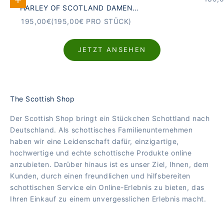
Optionen auswählen
HARLEY OF SCOTLAND DAMEN
PULLOVER FAI
SCHURWOLLE FAIR ISLE PULLOVER
ANGEBOT
195,00€
(195,00€ PRO STÜCK)
ERNTE
JETZT ANSEHEN
The Scottish Shop
Der Scottish Shop bringt ein Stückchen Schottland nach
Deutschland. Als schottisches Familienunternehmen
haben wir eine Leidenschaft dafür, einzigartige,
hochwertige und echte schottische Produkte online
anzubieten. Darüber hinaus ist es unser Ziel, Ihnen, dem
Kunden, durch einen freundlichen und hilfsbereiten
schottischen Service ein Online-Erlebnis zu bieten, das
Ihren Einkauf zu einem unvergesslichen Erlebnis macht.