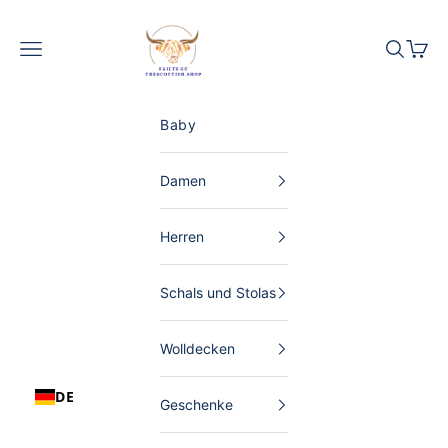
Zum Inhalt springen
The Scottish Shop Deutschland
Menü
Suchen
Waren
Baby
Damen
Herren
Schals und Stolas
Wolldecken
DE
Geschenke