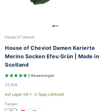
Gehe zu Element 1
Gehe zu Element 2
Gehe zu Element 3
Gehe zu Element 4
House of Cheviot
House of Cheviot Damen Karierte
Merino Socken Efeu Grün | Made in
Scotland
2 Bewertungen
Angebot
22,50€
Auf Lager mit 1 -3 Tage Lieferzeit
Farben: