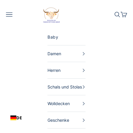
Zum Inhalt springen
The Scottish Shop Deutschland
Menü
Suchen
Waren
Baby
Damen
Herren
Schals und Stolas
Wolldecken
DE
Geschenke