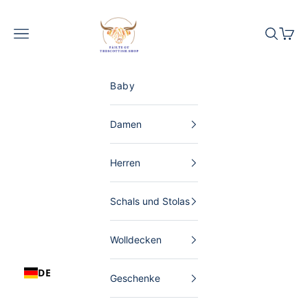
Zum Inhalt springen
The Scottish Shop Deutschland
Menü
Suchen
Waren
Baby
Damen
Herren
Schals und Stolas
Wolldecken
DE
Geschenke