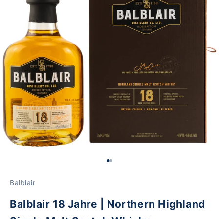
Gehe zu Element 1
Gehe zu Element 2
Balblair
Balblair 18 Jahre | Northern Highland