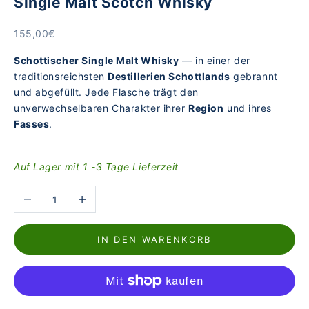
Single Malt Scotch Whisky
Angebot
155,00€
Schottischer Single Malt Whisky
— in einer der
traditionsreichsten
Destillerien Schottlands
gebrannt
und abgefüllt. Jede Flasche trägt den
unverwechselbaren Charakter ihrer
Region
und ihres
Fasses
.
Auf Lager mit 1 -3 Tage Lieferzeit
Anzahl verringern
Anzahl erhöhen
IN DEN WARENKORB