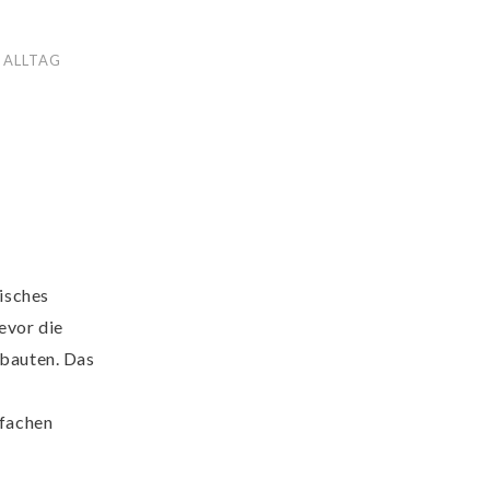
 ALLTAG
tisches
evor die
fbauten. Das
nfachen