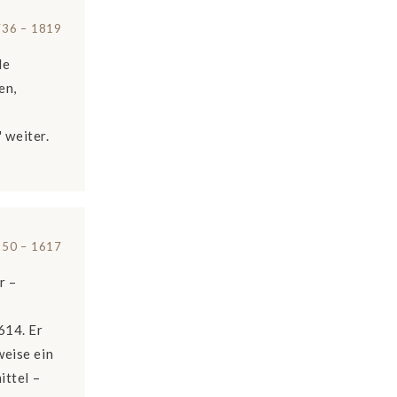
36 – 1819
le
en,
 weiter.
50 – 1617
r –
614. Er
weise ein
ittel –