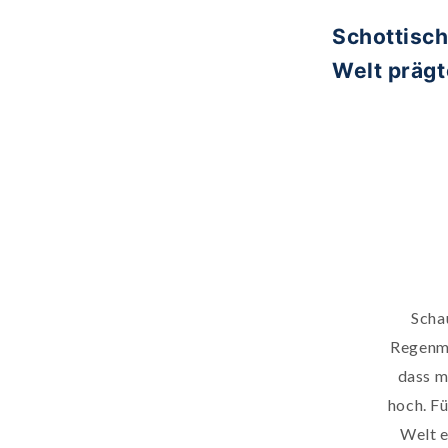
Schottisch
Welt prägt
Schau
Regenma
dass m
hoch. Fü
Welt e