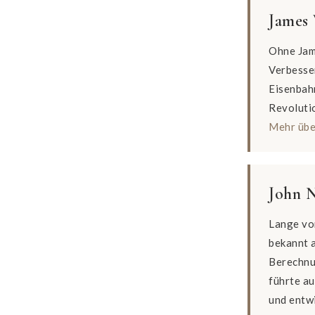
James
Ohne Jame
Verbesse
Eisenbahn
Revolutio
Mehr übe
John N
Lange vo
bekannt 
Berechnu
führte a
und entwi