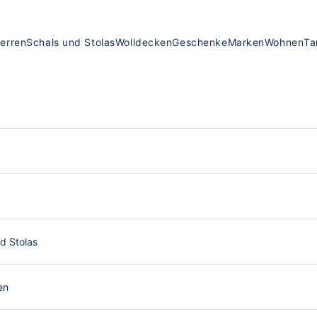
erren
Schals und Stolas
Wolldecken
Geschenke
Marken
Wohnen
Ta
d Stolas
en