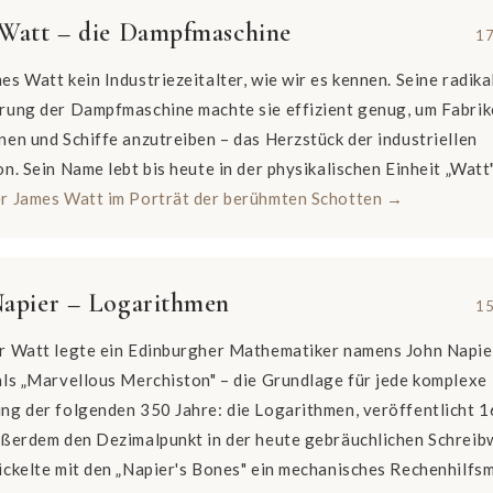
 Watt – die Dampfmaschine
17
s Watt kein Industriezeitalter, wie wir es kennen. Seine radika
rung der Dampfmaschine machte sie effizient genug, um Fabrik
en und Schiffe anzutreiben – das Herzstück der industriellen
n. Sein Name lebt bis heute in der physikalischen Einheit „Watt"
r James Watt im Porträt der berühmten Schotten →
apier – Logarithmen
15
r Watt legte ein Edinburgher Mathematiker namens John Napie
als „Marvellous Merchiston" – die Grundlage für jede komplexe
ng der folgenden 350 Jahre: die Logarithmen, veröffentlicht 1
ußerdem den Dezimalpunkt in der heute gebräuchlichen Schreib
ckelte mit den „Napier's Bones" ein mechanisches Rechenhilfsm