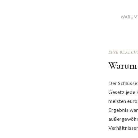
WARUM 
EINE BERECH
Warum 
Der Schlüssel
Gesetz jede 
meisten euro
Ergebnis war 
außergewöhnl
Verhältnissen