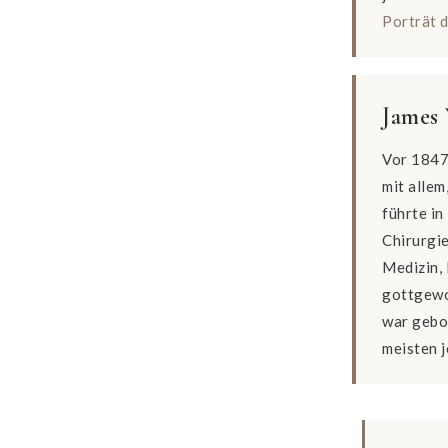
Porträt 
James
Vor 1847
mit alle
führte in
Chirurgi
Medizin,
gottgewo
war gebor
meisten 