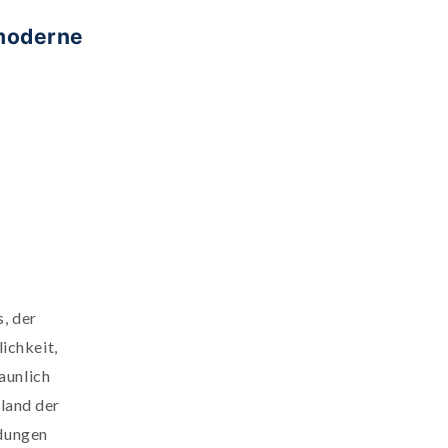
 moderne
s, der
ichkeit,
aunlich
tland der
ndungen