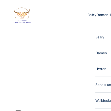
Zum Inhalt springen
The Scottish Shop Deutschland
Baby
Damen
H
Baby
Damen
Herren
Schals un
Wolldeck