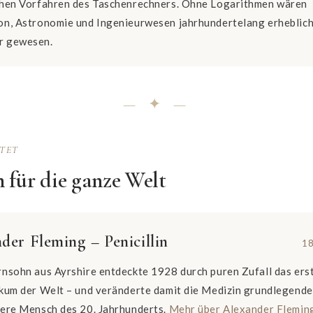
ühen Vorfahren des Taschenrechners. Ohne Logarithmen wären
on, Astronomie und Ingenieurwesen jahrhundertelang erheblic
r gewesen.
— ✦ —
TTET
 für die ganze Welt
der Fleming – Penicillin
18
rnsohn aus Ayrshire entdeckte 1928 durch puren Zufall das ers
kum der Welt – und veränderte damit die Medizin grundlegender
dere Mensch des 20. Jahrhunderts.
Mehr über Alexander Flemin