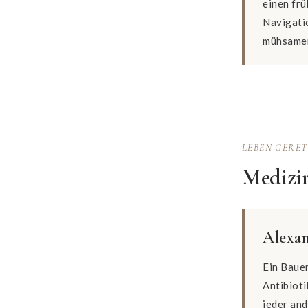
einen fr
Navigati
mühsame
LEBEN GERE
Medizin
Alexan
Ein Baue
Antibioti
jeder an