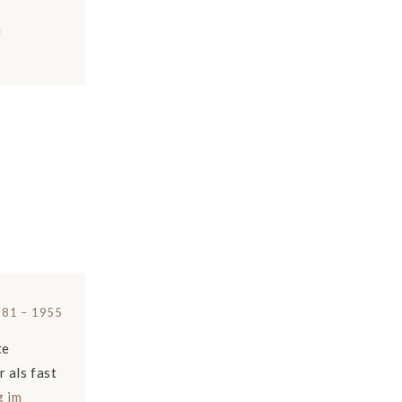
h
81 – 1955
te
 als fast
g im