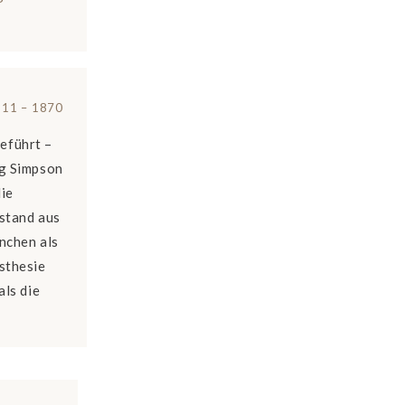
11 – 1870
eführt –
ng Simpson
die
stand aus
nchen als
sthesie
als die