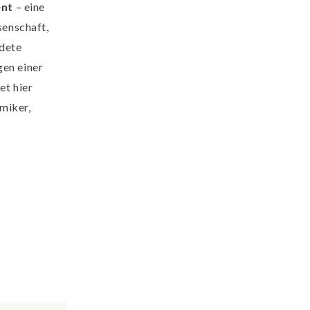
ent
– eine
senschaft,
ldete
gen einer
et hier
miker,