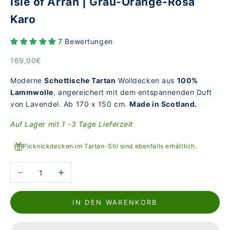
Isle of Arran | Grau-Orange-Rosa
Karo
7 Bewertungen
Angebot
169,00€
Moderne
Schottische Tartan
Wolldecken aus
100%
Lammwolle
, angereichert mit dem entspannenden Duft
von Lavendel. Ab 170 x 150 cm.
Made in Scotland.
Auf Lager mit 1 -3 Tage Lieferzeit
Picknickdecken im Tartan-Stil sind ebenfalls erhältlich.
Anzahl verringern
Anzahl erhöhen
IN DEN WARENKORB