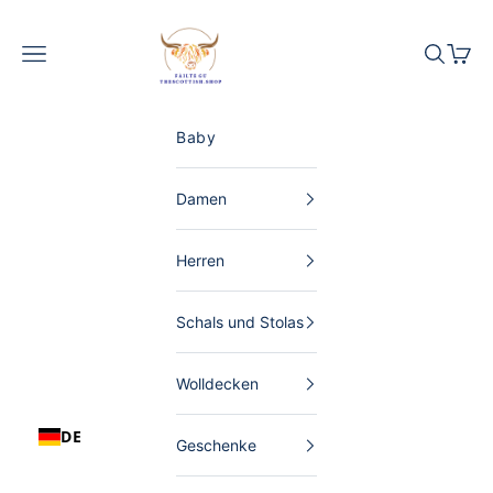
Zum Inhalt springen
The Scottish Shop Deutschland
Menü
Suchen
Waren
Baby
Damen
Herren
Schals und Stolas
Wolldecken
DE
Geschenke