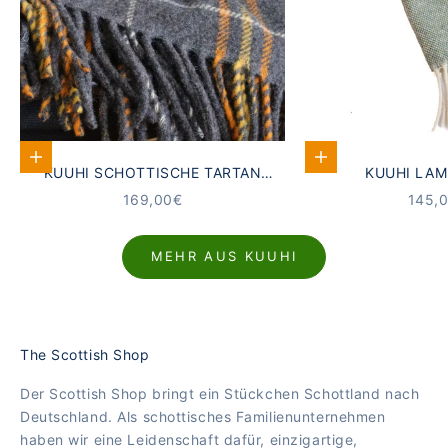
In den Warenkorb
In den Warenkorb
KUUHI SCHOTTISCHE TARTAN
KUUHI LA
WOLLDECKE DUNOON | GRAU ·
KUSCHELDECKE 
ANGEBOT
ANGE
169,00€
145,
ORANGE · LAMMWOLLE ·
SEEG
LAVENDELDUFT
MEHR AUS KUUHI
The Scottish Shop
Der Scottish Shop bringt ein Stückchen Schottland nach
Deutschland. Als schottisches Familienunternehmen
haben wir eine Leidenschaft dafür, einzigartige,